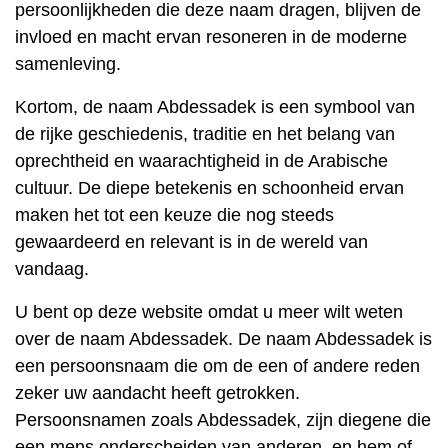
persoonlijkheden die deze naam dragen, blijven de
invloed en macht ervan resoneren in de moderne
samenleving.
Kortom, de naam Abdessadek is een symbool van
de rijke geschiedenis, traditie en het belang van
oprechtheid en waarachtigheid in de Arabische
cultuur. De diepe betekenis en schoonheid ervan
maken het tot een keuze die nog steeds
gewaardeerd en relevant is in de wereld van
vandaag.
U bent op deze website omdat u meer wilt weten
over de naam Abdessadek. De naam Abdessadek is
een persoonsnaam die om de een of andere reden
zeker uw aandacht heeft getrokken.
Persoonsnamen zoals Abdessadek, zijn diegene die
een mens onderscheiden van anderen, en hem of