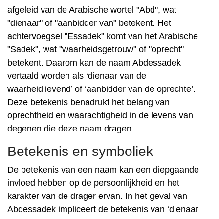
afgeleid van de Arabische wortel "Abd", wat
"dienaar" of "aanbidder van" betekent. Het
achtervoegsel "Essadek" komt van het Arabische
"Sadek", wat "waarheidsgetrouw" of "oprecht"
betekent. Daarom kan de naam Abdessadek
vertaald worden als ‘dienaar van de
waarheidlievend’ of ‘aanbidder van de oprechte’.
Deze betekenis benadrukt het belang van
oprechtheid en waarachtigheid in de levens van
degenen die deze naam dragen.
Betekenis en symboliek
De betekenis van een naam kan een diepgaande
invloed hebben op de persoonlijkheid en het
karakter van de drager ervan. In het geval van
Abdessadek impliceert de betekenis van ‘dienaar