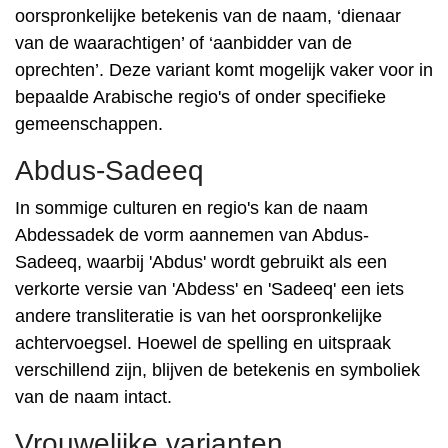
oorspronkelijke betekenis van de naam, ‘dienaar
van de waarachtigen’ of ‘aanbidder van de
oprechten’. Deze variant komt mogelijk vaker voor in
bepaalde Arabische regio's of onder specifieke
gemeenschappen.
Abdus-Sadeeq
In sommige culturen en regio's kan de naam
Abdessadek de vorm aannemen van Abdus-
Sadeeq, waarbij 'Abdus' wordt gebruikt als een
verkorte versie van 'Abdess' en 'Sadeeq' een iets
andere transliteratie is van het oorspronkelijke
achtervoegsel. Hoewel de spelling en uitspraak
verschillend zijn, blijven de betekenis en symboliek
van de naam intact.
Vrouwelijke varianten