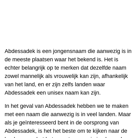
Abdessadek is een jongensnaam die aanwezig is in
de meeste plaatsen waar het bekend is. Het is
echter belangrijk op te merken dat dezelfde naam
zowel mannelijk als vrouwelijk kan zijn, afhankelijk
van het land, en er zijn zelfs landen waar
Abdessadek een unisex naam kan zijn.
In het geval van Abdessadek hebben we te maken
met een naam die aanwezig is in veel landen. Maar
als je geïnteresseerd bent in de oorsprong van
Abdessadek, is het het beste om te kijken naar de