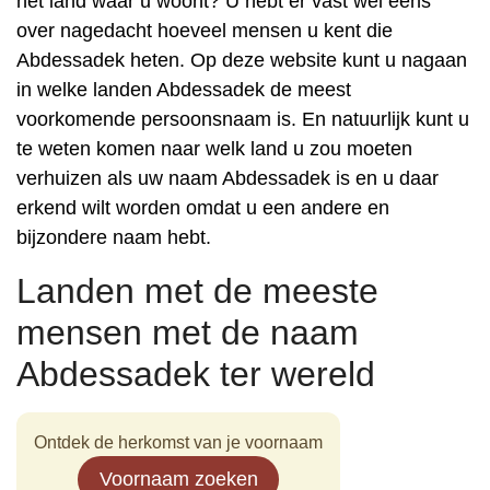
het land waar u woont? U hebt er vast wel eens
over nagedacht hoeveel mensen u kent die
Abdessadek heten. Op deze website kunt u nagaan
in welke landen Abdessadek de meest
voorkomende persoonsnaam is. En natuurlijk kunt u
te weten komen naar welk land u zou moeten
verhuizen als uw naam Abdessadek is en u daar
erkend wilt worden omdat u een andere en
bijzondere naam hebt.
Landen met de meeste
mensen met de naam
Abdessadek ter wereld
Ontdek de herkomst van je voornaam
Voornaam zoeken