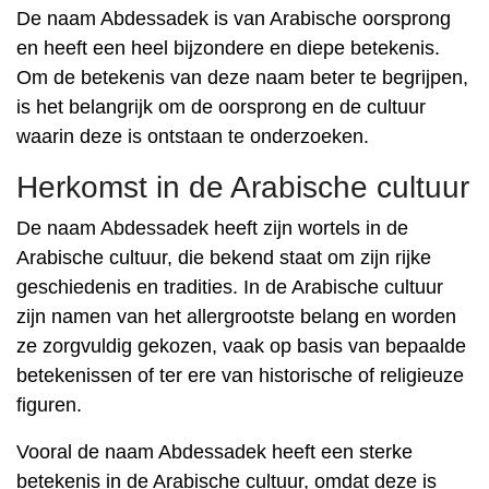
De naam Abdessadek is van Arabische oorsprong
en heeft een heel bijzondere en diepe betekenis.
Om de betekenis van deze naam beter te begrijpen,
is het belangrijk om de oorsprong en de cultuur
waarin deze is ontstaan ​​te onderzoeken.
Herkomst in de Arabische cultuur
De naam Abdessadek heeft zijn wortels in de
Arabische cultuur, die bekend staat om zijn rijke
geschiedenis en tradities. In de Arabische cultuur
zijn namen van het allergrootste belang en worden
ze zorgvuldig gekozen, vaak op basis van bepaalde
betekenissen of ter ere van historische of religieuze
figuren.
Vooral de naam Abdessadek heeft een sterke
betekenis in de Arabische cultuur, omdat deze is