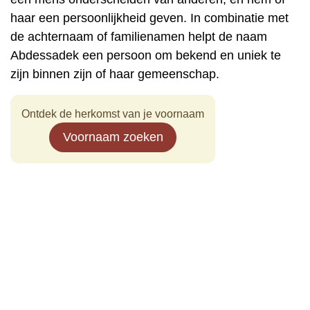
haar een persoonlijkheid geven. In combinatie met
de achternaam of familienamen helpt de naam
Abdessadek een persoon om bekend en uniek te
zijn binnen zijn of haar gemeenschap.
Ontdek de herkomst van je voornaam
Voornaam zoeken