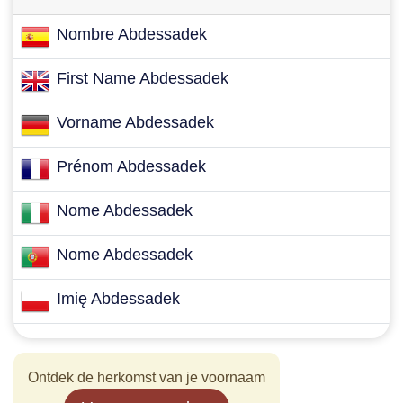
Nombre Abdessadek
First Name Abdessadek
Vorname Abdessadek
Prénom Abdessadek
Nome Abdessadek
Nome Abdessadek
Imię Abdessadek
Ontdek de herkomst van je voornaam