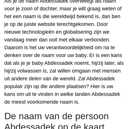
Als je de naam Abdessadek overweegt als naam
voor je zoon of dochter, maar je wilt graag weten of
het een naam is die wereldwijd bekend is, dan ben
je op de juiste website terechtgekomen. Door
nieuwe technologieën en globalisering zijn we
vandaag meer dan ooit met elkaar verbonden.
Daarom is het uw verantwoordelijkheid om na te
denken over de naam voor uw baby. Er is een kans
dat als je je baby Abdessadek noemt, hij/zij later, als
hij/zij volwassen is, zal willen omgaan met mensen
uit andere delen van de wereld. Zal Abdessadek
populair zijn op die andere plaatsen? Hier is uw
kans om uit te vinden in welke landen Abdessadek
de meest voorkomende naam is.
De naam van de persoon
Abdessadek op de kaart