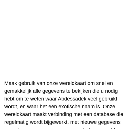
Maak gebruik van onze wereldkaart om snel en
gemakkelijk alle gegevens te bekijken die u nodig
hebt om te weten waar Abdessadek veel gebruikt
wordt, en waar het een exotische naam is. Onze
wereldkaart maakt verbinding met een database die
regelmatig wordt bijgewerkt, met nieuwe gegevens