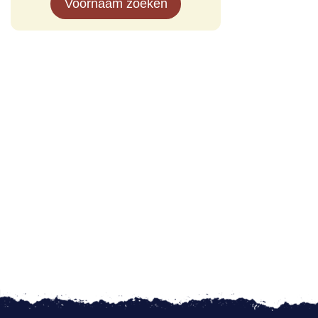
Voornaam zoeken