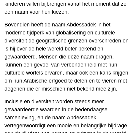
kinderen willen bijbrengen vanaf het moment dat ze
een naam voor hen kiezen.
Bovendien heeft de naam Abdessadek in het
moderne tijdperk van globalisering en culturele
diversiteit de geografische grenzen overschreden en
is hij over de hele wereld beter bekend en
gewaardeerd. Mensen die deze naam dragen,
kunnen een gevoel van verbondenheid met hun
culturele wortels ervaren, maar ook een kans krijgen
om hun Arabische erfgoed te delen en te vieren met
degenen die er misschien niet bekend mee zijn.
Inclusie en diversiteit worden steeds meer
gewaardeerde waarden in de hedendaagse
samenleving, en de naam Abdessadek
vertegenwoordigt een mooie en belangrijke bijdrage