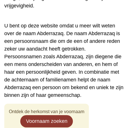
vrijgevigheid.
U bent op deze website omdat u meer wilt weten
over de naam Abderrazaq. De naam Abderrazaq is
een persoonsnaam die om de een of andere reden
zeker uw aandacht heeft getrokken.
Persoonsnamen zoals Abderrazaq, zijn diegene die
een mens onderscheiden van anderen, en hem of
haar een persoonlijkheid geven. In combinatie met
de achternaam of familienamen helpt de naam
Abderrazaq een persoon om bekend en uniek te zijn
binnen zijn of haar gemeenschap.
Ontdek de herkomst van je voornaam
Voornaam zoeken