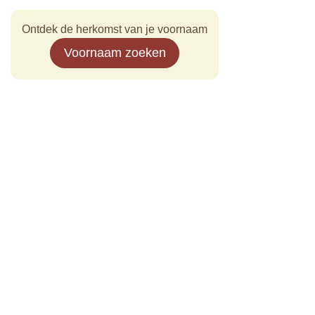
Ontdek de herkomst van je voornaam
Voornaam zoeken