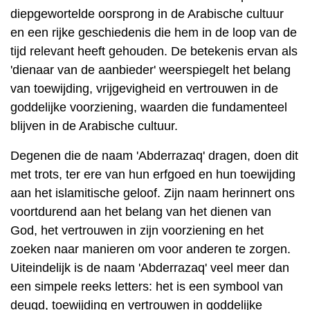
diepgewortelde oorsprong in de Arabische cultuur
en een rijke geschiedenis die hem in de loop van de
tijd relevant heeft gehouden. De betekenis ervan als
'dienaar van de aanbieder' weerspiegelt het belang
van toewijding, vrijgevigheid en vertrouwen in de
goddelijke voorziening, waarden die fundamenteel
blijven in de Arabische cultuur.
Degenen die de naam 'Abderrazaq' dragen, doen dit
met trots, ter ere van hun erfgoed en hun toewijding
aan het islamitische geloof. Zijn naam herinnert ons
voortdurend aan het belang van het dienen van
God, het vertrouwen in zijn voorziening en het
zoeken naar manieren om voor anderen te zorgen.
Uiteindelijk is de naam 'Abderrazaq' veel meer dan
een simpele reeks letters: het is een symbool van
deugd, toewijding en vertrouwen in goddelijke