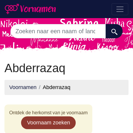
Abderrazaq
Voornamen
Abderrazaq
Ontdek de herkomst van je voornaam
Voornaam zoeken