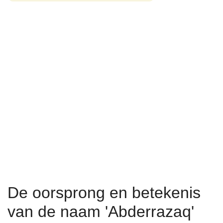
De oorsprong en betekenis
van de naam 'Abderrazaq'