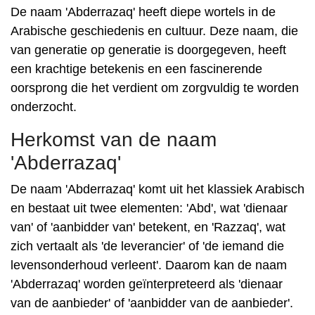
De naam 'Abderrazaq' heeft diepe wortels in de
Arabische geschiedenis en cultuur. Deze naam, die
van generatie op generatie is doorgegeven, heeft
een krachtige betekenis en een fascinerende
oorsprong die het verdient om zorgvuldig te worden
onderzocht.
Herkomst van de naam
'Abderrazaq'
De naam 'Abderrazaq' komt uit het klassiek Arabisch
en bestaat uit twee elementen: 'Abd', wat 'dienaar
van' of 'aanbidder van' betekent, en 'Razzaq', wat
zich vertaalt als 'de leverancier' of 'de iemand die
levensonderhoud verleent'. Daarom kan de naam
'Abderrazaq' worden geïnterpreteerd als 'dienaar
van de aanbieder' of 'aanbidder van de aanbieder'.