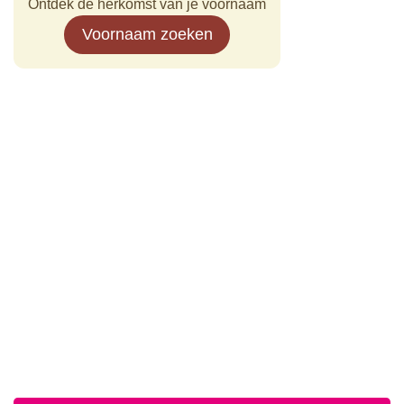
Ontdek de herkomst van je voornaam
Voornaam zoeken