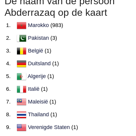
De naam van de persoon
Abderrazaq op de kaart
Marokko
(983)
Pakistan
(3)
België
(1)
Duitsland
(1)
Algerije
(1)
Italië
(1)
Maleisië
(1)
Thailand
(1)
Verenigde Staten
(1)