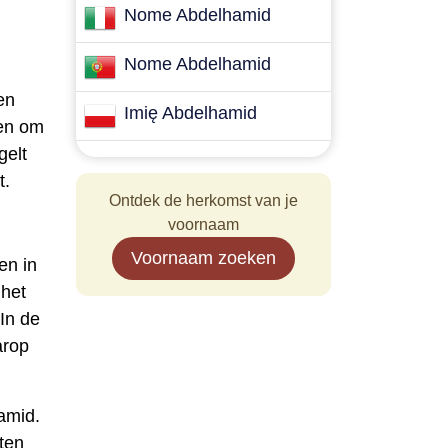
Nome Abdelhamid
Nome Abdelhamid
en
Imię Abdelhamid
zen om
gelt
t.
Ontdek de herkomst van je
voornaam
Voornaam zoeken
en in
 het
 In de
arop
amid.
cten