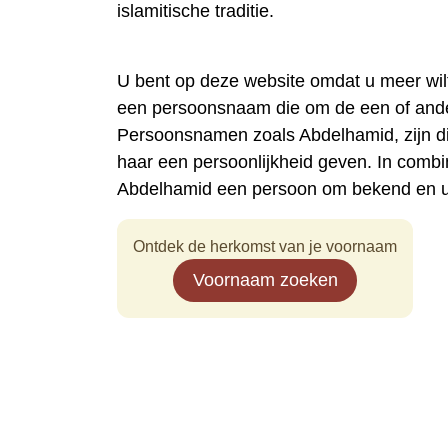
islamitische traditie.
U bent op deze website omdat u meer wi
een persoonsnaam die om de een of ande
Persoonsnamen zoals Abdelhamid, zijn d
haar een persoonlijkheid geven. In comb
Abdelhamid een persoon om bekend en uni
Ontdek de herkomst van je voornaam
Voornaam zoeken