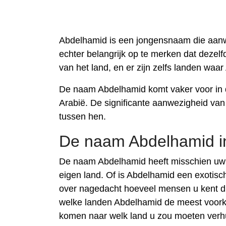
Abdelhamid is een jongensnaam die aanwe
echter belangrijk op te merken dat dezelf
van het land, en er zijn zelfs landen wa
De naam Abdelhamid komt vaker voor in d
Arabië. De significante aanwezigheid van
tussen hen.
De naam Abdelhamid i
De naam Abdelhamid heeft misschien uw
eigen land. Of is Abdelhamid een exotisc
over nagedacht hoeveel mensen u kent d
welke landen Abdelhamid de meest voork
komen naar welk land u zou moeten verhu