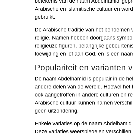
betekenis van de naam Abdelhamid 'gepr
Arabische en islamitische cultuur en wor
gebruikt.
De Arabische traditie van het benoemen va
religie. Namen hebben doorgaans symbol
religieuze figuren, belangrijke gebeurte
toewijding en lof aan God, en is een naam 
Populariteit en variante
De naam Abdelhamid is populair in de h
andere delen van de wereld. Hoewel het 
ook aangetroffen in andere culturen en reg
Arabische cultuur kunnen namen verschil
geen uitzondering.
Enkele variaties op de naam Abdelhamid
Deze variaties weerspiegelen verschillen i