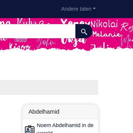
Andere talen
Abdelhamid
Noem Abdelhamid in de