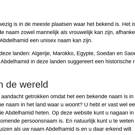
zig is in de meeste plaatsen waar het bekend is. Het i
de naam zowel mannelijk als vrouwelijk kan zijn, afhankel
ar Abdelhamid een unisex naam kan zijn.
eze landen: Algerije, Marokko, Egypte, Soedan en Sao
 Abdelhamid in deze landen suggereert een historische r
n de wereld
 aandacht getrokken omdat het een bekende naam is in
he naam in het land waar u woont? U hebt er vast wel e
ie Abdelhamid heten. Op deze website kunt u nagaan in
omende persoonsnaam is. En natuurlijk kunt u te weten
izen als uw naam Abdelhamid is en u daar erkend wilt