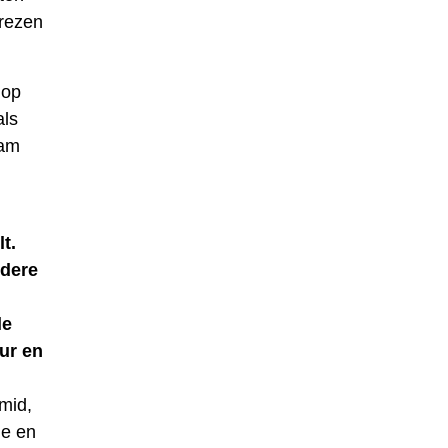
prezen
 op
als
aam
t.
ndere
le
ur en
mid,
he en