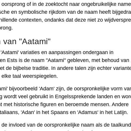
e oorsprong of in de zoektocht naar ongebruikelijke nam
orische en symbolische rijkdom van de naam heeft bijgedr
illende contexten, ondanks dat deze niet zo wijdversprei
rong.
n van "Aatami"
ft 'Aatami' variaties en aanpassingen ondergaan in
ns en Ests is de naam "Aatami" gebleven, met behoud van 
 de bijbelse traditie. In andere talen zijn echter variant
n elke taal weerspiegelen.
ami' bijvoorbeeld 'Adam' zijn, de oorspronkelijke vorm va
 wordt veel gebruikt in Engelssprekende landen en wor
t met historische figuren en beroemde mensen. Andere
taliaans, 'Adan' in het Spaans en 'Adamus' in het Latijn.
e invloed van de oorspronkelijke naam als de taalkund