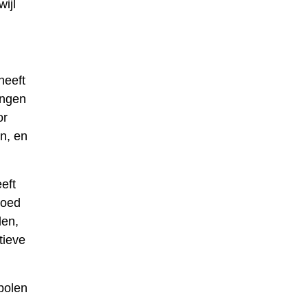
ijl
heeft
ingen
or
n, en
eft
goed
den,
tieve
bolen