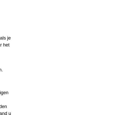
als je
r het
n.
igen
nden
land u