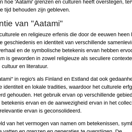
n hoe 'Aatami' grenzen en culturen heeft overstegen, terw
e tijd behouden zijn gebleven.
antie van "Aatami"
lturele en religieuze erfenis die door de eeuwen heen 
 geschiedenis en identiteit van verschillende samenlev
 verhaal en de symbolische betekenis ervan hebben ervo
m is geworden in zowel religieuze als seculiere contexte
cultuur en literatuur.
ami" in regio's als Finland en Estland dat ook gedaanhe
 identiteit en lokale tradities, waardoor het culturele erf
rd gehouden. Het gebruik ervan op verschillende gebie
de betekenis ervan en de aanwezigheid ervan in het collec
 relevantie ervan is geconsolideerd.
eeld van het vermogen van namen om betekenissen, sym
te vatten en grenzen en generaties te overstijgen. De