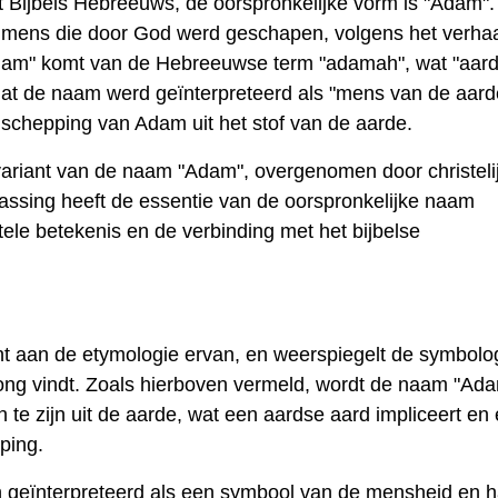
et Bijbels Hebreeuws, de oorspronkelijke vorm is "Adam"
te mens die door God werd geschapen, volgens het verhaa
dam" komt van de Hebreeuwse term "adamah", wat "aard
 dat de naam werd geïnterpreteerd als "mens van de aard
schepping van Adam uit het stof van de aarde.
variant van de naam "Adam", overgenomen door christeli
passing heeft de essentie van de oorspronkelijke naam
e betekenis en de verbinding met het bijbelse
nt aan de etymologie ervan, en weerspiegelt de symbolo
prong vindt. Zoals hierboven vermeld, wordt de naam "Ad
te zijn uit de aarde, wat een aardse aard impliceert en
ping.
 geïnterpreteerd als een symbool van de mensheid en h