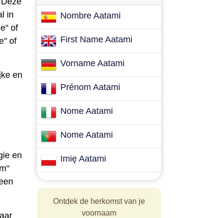
. Deze
l in
Nombre Aatami
e" of
First Name Aatami
e" of
Vorname Aatami
jke en
Prénom Aatami
Nome Aatami
Nome Aatami
gie en
Imię Aatami
am"
 een
Ontdek de herkomst van je
voornaam
aar