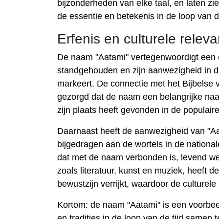
bijzonderheden van elke taal, en laten zie
de essentie en betekenis in de loop van d
Erfenis en culturele relev
De naam "Aatami" vertegenwoordigt een cu
standgehouden en zijn aanwezigheid in de
markeert. De connectie met het Bijbelse
gezorgd dat de naam een ​​belangrijke naa
zijn plaats heeft gevonden in de populaire 
Daarnaast heeft de aanwezigheid van "Aat
bijgedragen aan de wortels in de nationale
dat met de naam verbonden is, levend we
zoals literatuur, kunst en muziek, heeft 
bewustzijn verrijkt, waardoor de culturele
Kortom: de naam "Aatami" is een voorb
en tradities in de loop van de tijd samen 