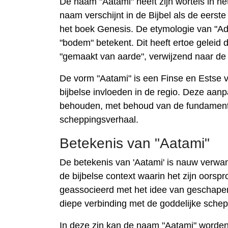
De naam "Aatami" heeft zijn wortels in h
naam verschijnt in de Bijbel als de eers
het boek Genesis. De etymologie van "A
"bodem" betekent. Dit heeft ertoe geleid
"gemaakt van aarde", verwijzend naar de 
De vorm "Aatami" is een Finse en Estse 
bijbelse invloeden in de regio. Deze aan
behouden, met behoud van de fundamentel
scheppingsverhaal.
Betekenis van "Aatami"
De betekenis van 'Aatami' is nauw verwa
de bijbelse context waarin het zijn oors
geassocieerd met het idee van geschapen 
diepe verbinding met de goddelijke schep
In deze zin kan de naam "Aatami" worden