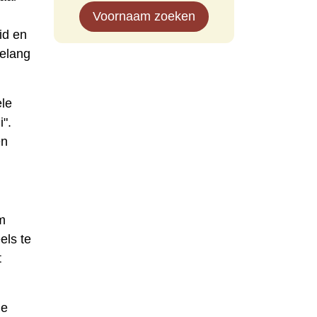
Voornaam zoeken
id en
belang
ele
".
​​
m
els te
t
ie