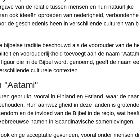
rgave van de relatie tussen mensen en hun natuurlijke
 kan ook ideeën oproepen van nederigheid, verbondenhe
oor de geschiedenis heen in verschillende culturen van 
 bijbelse traditie beschouwd als de voorouder van de h
iteit en voorouderlijkheid toevoegt aan de naam "Aatami
iguur die in de Bijbel wordt genoemd, geeft de naam een 
erschillende culturele contexten.
n "Aatami"
uren gebruikt, vooral in Finland en Estland, waar de naa
t behouden. Hun aanwezigheid in deze landen is grotende
endom en de invloed van de Bijbel in de regio, wat heef
n Hebreeuwse namen in Scandinavische samenlevingen.
 ook enige acceptatie gevonden, vooral onder mensen d