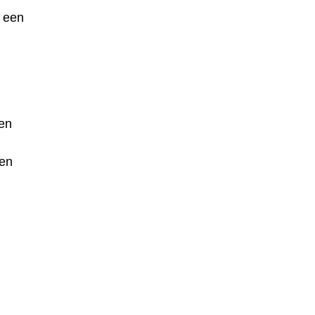
t een
en
een