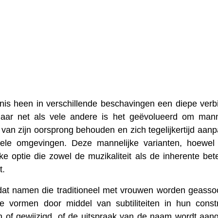
is heen in verschillende beschavingen een diepe verb
aar net als vele andere is het geëvolueerd om mann
e van zijn oorsprong behouden en zich tegelijkertijd aan
urele omgevingen. Deze mannelijke varianten, hoewe
e optie die zowel de muzikaliteit als de inherente bet
t.
k dat namen die traditioneel met vrouwen worden geasso
 vormen door middel van subtiliteiten in hun constr
of gewijzigd, of de uitspraak van de naam wordt aan