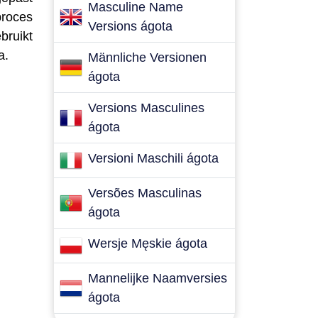
Masculine Name
proces
Versions ágota
bruikt
a.
Männliche Versionen
ágota
Versions Masculines
ágota
Versioni Maschili ágota
Versões Masculinas
ágota
Wersje Męskie ágota
Mannelijke Naamversies
ágota