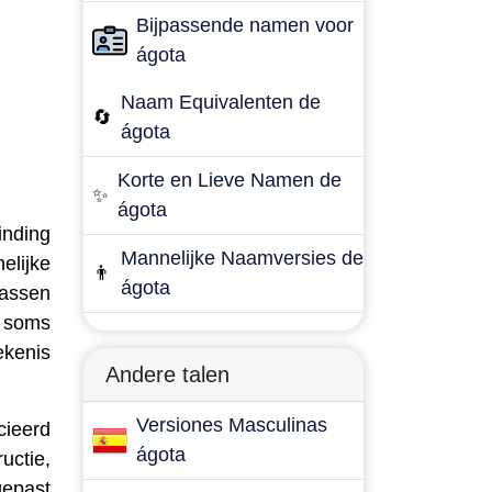
Bijpassende namen voor
ágota
Naam Equivalenten de
🔄
ágota
Korte en Lieve Namen de
✨
ágota
inding
Mannelijke Naamversies de
elijke
👨
ágota
passen
l soms
ekenis
Andere talen
Versiones Masculinas
cieerd
ágota
uctie,
gepast