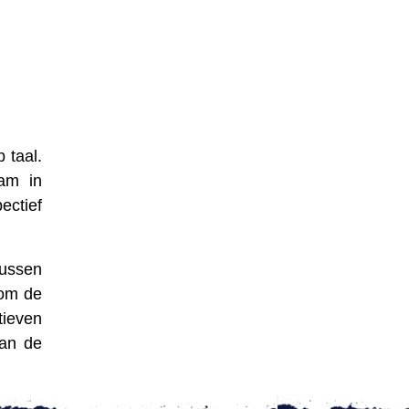
 taal.
am in
ectief
tussen
 om de
tieven
aan de