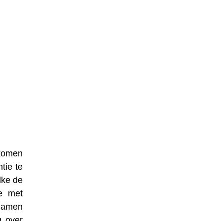
nkomen
tie te
lke de
e met
 namen
g over