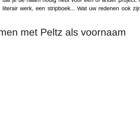
 dat je de naam nodig hebt voor een of ander project. 
literair werk, een stripboek... Wat uw redenen ook zijn
men met Peltz als voornaam