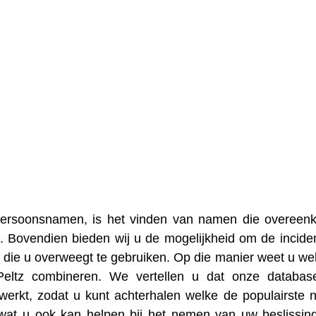
 persoonsnamen, is het vinden van namen die overee
. Bovendien bieden wij u de mogelijkheid om de inciden
die u overweegt te gebruiken. Op die manier weet u we
Peltz combineren. We vertellen u dat onze databas
erkt, zodat u kunt achterhalen welke de populairste
wat u ook kan helpen bij het nemen van uw beslissin