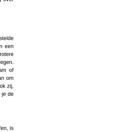
m
stelde
in een
rotere
wegen.
aam of
aan om
k zij,
 je de
en, is