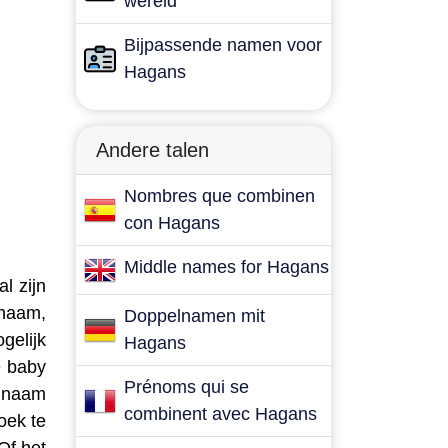
wereld
Bijpassende namen voor
Hagans
Andere talen
Nombres que combinen
con Hagans
Middle names for Hagans
l zijn
 naam,
Doppelnamen mit
gelijk
Hagans
e baby
Prénoms qui se
e naam
combinent avec Hagans
oek te