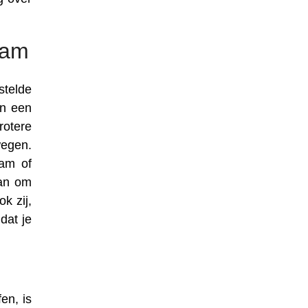
aam
stelde
in een
rotere
wegen.
aam of
aan om
k zij,
dat je
en, is