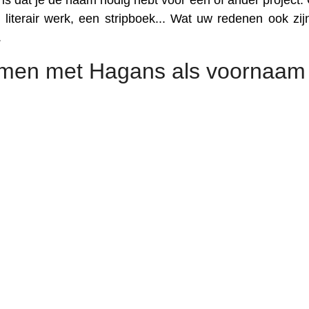
s dat je de naam nodig hebt voor een of ander project. 
literair werk, een stripboek... Wat uw redenen ook zijn
.
amen met Hagans als voornaam