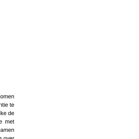
nkomen
tie te
lke de
se met
 namen
g over