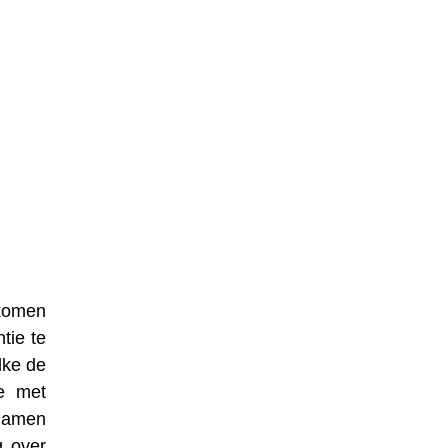
nkomen
tie te
lke de
e met
 namen
g over