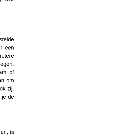
m
stelde
in een
rotere
wegen.
aam of
aan om
k zij,
 je de
en, is