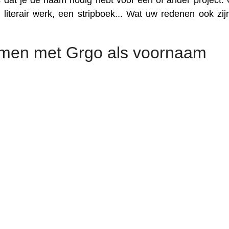
 dat je de naam nodig hebt voor een of ander project. 
literair werk, een stripboek... Wat uw redenen ook zijn
amen met Grgo als voornaam