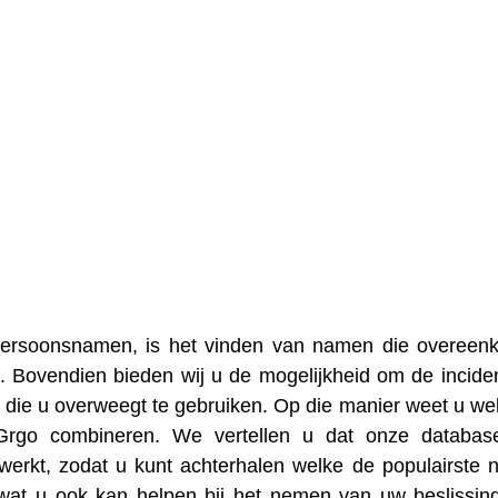
 persoonsnamen, is het vinden van namen die overee
. Bovendien bieden wij u de mogelijkheid om de inciden
die u overweegt te gebruiken. Op die manier weet u we
Grgo combineren. We vertellen u dat onze databas
erkt, zodat u kunt achterhalen welke de populairste
wat u ook kan helpen bij het nemen van uw beslissin