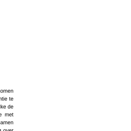
nkomen
tie te
lke de
e met
 namen
g over