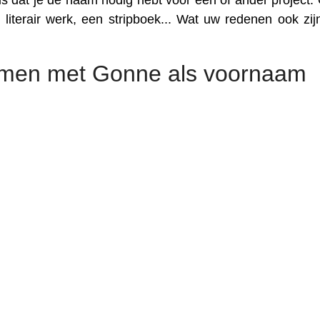
 dat je de naam nodig hebt voor een of ander project. 
literair werk, een stripboek... Wat uw redenen ook zijn
amen met Gonne als voornaam