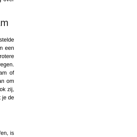
am
stelde
in een
rotere
wegen.
aam of
aan om
k zij,
 je de
en, is