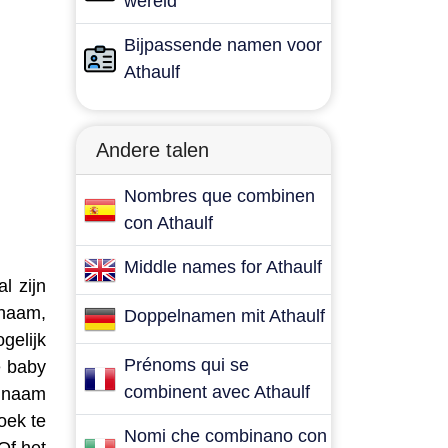
wereld
Bijpassende namen voor
Athaulf
Andere talen
Nombres que combinen
con Athaulf
Middle names for Athaulf
l zijn
 naam,
Doppelnamen mit Athaulf
gelijk
Prénoms qui se
e baby
combinent avec Athaulf
e naam
oek te
Nomi che combinano con