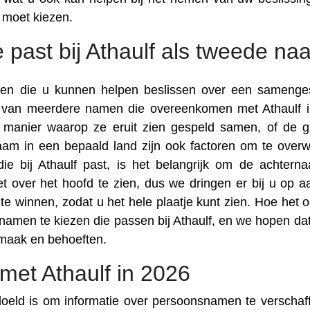
 moet kiezen.
 past bij Athaulf als tweede na
toren die u kunnen helpen beslissen over een samenge
n van meerdere namen die overeenkomen met Athaulf 
de manier waarop ze eruit zien gespeld samen, of de g
am in een bepaald land zijn ook factoren om te over
e bij Athaulf past, is het belangrijk om de achtern
t over het hoofd te zien, dus we dringen er bij u op 
e winnen, zodat u het hele plaatje kunt zien. Hoe het oo
 namen te kiezen die passen bij Athaulf, en we hopen dat
smaak en behoeften.
et Athaulf in 2026
doeld is om informatie over persoonsnamen te verschaff