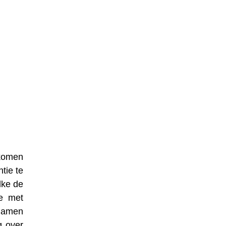
nkomen
tie te
lke de
se met
 namen
g over