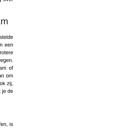
am
stelde
in een
rotere
wegen.
aam of
aan om
k zij,
 je de
en, is