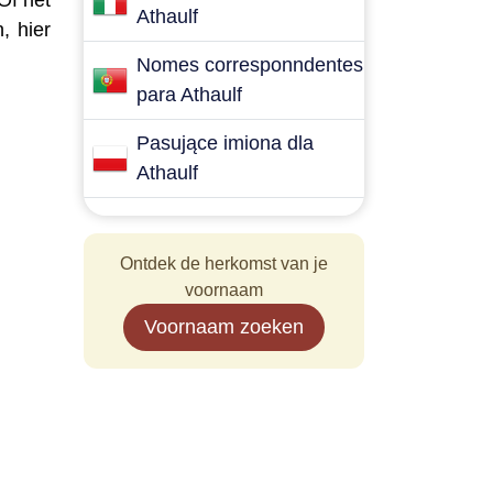
Of het
Athaulf
, hier
Nomes corresponndentes
para Athaulf
Pasujące imiona dla
Athaulf
Ontdek de herkomst van je
voornaam
Voornaam zoeken