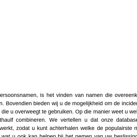
 persoonsnamen, is het vinden van namen die overee
en. Bovendien bieden wij u de mogelijkheid om de inciden
die u overweegt te gebruiken. Op die manier weet u we
thaulf combineren. We vertellen u dat onze databa
erkt, zodat u kunt achterhalen welke de populairste
, wat u ook kan helpen bij het nemen van uw beslissin