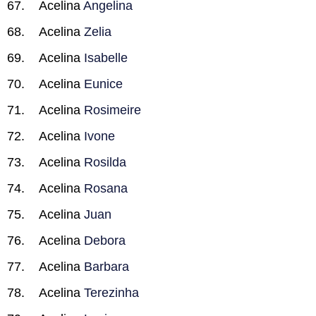
Acelina
Angelina
Acelina
Zelia
Acelina
Isabelle
Acelina
Eunice
Acelina
Rosimeire
Acelina
Ivone
Acelina
Rosilda
Acelina
Rosana
Acelina
Juan
Acelina
Debora
Acelina
Barbara
Acelina
Terezinha