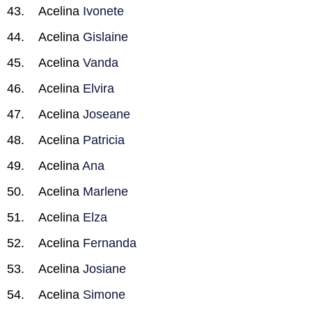
Acelina
Ivonete
Acelina
Gislaine
Acelina
Vanda
Acelina
Elvira
Acelina
Joseane
Acelina
Patricia
Acelina
Ana
Acelina
Marlene
Acelina
Elza
Acelina
Fernanda
Acelina
Josiane
Acelina
Simone