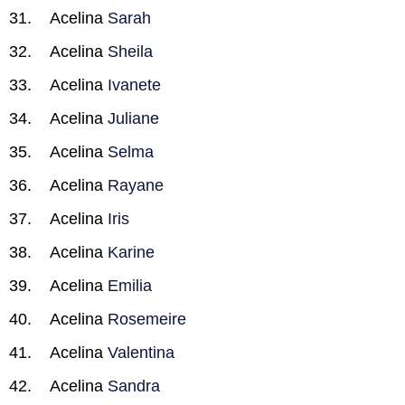
Acelina
Sarah
Acelina
Sheila
Acelina
Ivanete
Acelina
Juliane
Acelina
Selma
Acelina
Rayane
Acelina
Iris
Acelina
Karine
Acelina
Emilia
Acelina
Rosemeire
Acelina
Valentina
Acelina
Sandra