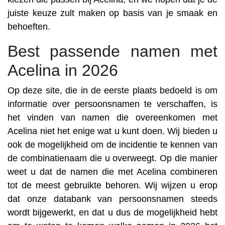
juiste keuze zult maken op basis van je smaak en
behoeften.
Best passende namen met
Acelina in 2026
Op deze site, die in de eerste plaats bedoeld is om
informatie over persoonsnamen te verschaffen, is
het vinden van namen die overeenkomen met
Acelina niet het enige wat u kunt doen. Wij bieden u
ook de mogelijkheid om de incidentie te kennen van
de combinatienaam die u overweegt. Op die manier
weet u dat de namen die met Acelina combineren
tot de meest gebruikte behoren. Wij wijzen u erop
dat onze databank van persoonsnamen steeds
wordt bijgewerkt, en dat u dus de mogelijkheid hebt