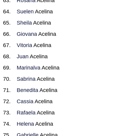
Rosana
Acelina
Suelen
Acelina
Sheila
Acelina
Giovana
Acelina
Vitoria
Acelina
Juan
Acelina
Marinalva
Acelina
Sabrina
Acelina
Benedita
Acelina
Cassia
Acelina
Rafaela
Acelina
Helena
Acelina
Gabrielle
Acelina