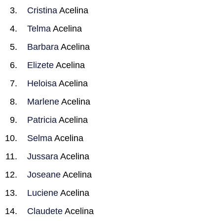
Cristina
Acelina
Telma
Acelina
Barbara
Acelina
Elizete
Acelina
Heloisa
Acelina
Marlene
Acelina
Patricia
Acelina
Selma
Acelina
Jussara
Acelina
Joseane
Acelina
Luciene
Acelina
Claudete
Acelina