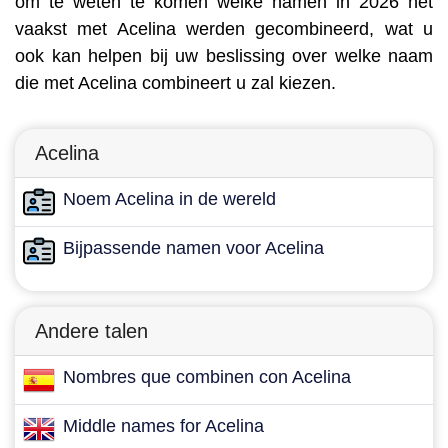
om te weten te komen welke namen in 2026 het
vaakst met Acelina werden gecombineerd, wat u
ook kan helpen bij uw beslissing over welke naam
die met Acelina combineert u zal kiezen.
Acelina
Noem Acelina in de wereld
Bijpassende namen voor Acelina
Andere talen
Nombres que combinen con Acelina
Middle names for Acelina