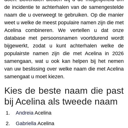
de incidentie te achterhalen van de samengestelde
naam die u overweegt te gebruiken. Op die manier
weet u welke de meest populaire namen zijn die met
Acelina combineren. We vertellen u dat onze
database met persoonsnamen voortdurend wordt
bijgewerkt, zodat u kunt achterhalen welke de
populairste namen zijn die met Acelina in 2026
samengaan, wat u ook kan helpen bij het nemen
van uw beslissing over welke naam die met Acelina
samengaat u moet kiezen.
Kies de beste naam die past
bij Acelina als tweede naam
Andreia
Acelina
Gabriella
Acelina