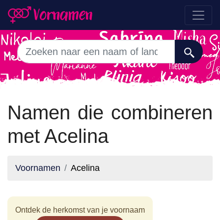
Namen die combineren
met Acelina
Voornamen
Acelina
Ontdek de herkomst van je voornaam