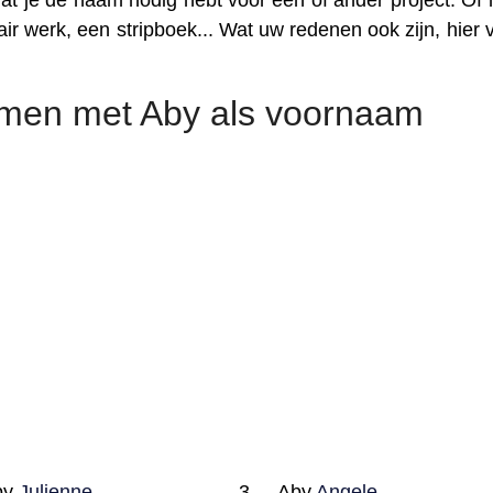
at je de naam nodig hebt voor een of ander project. Of 
air werk, een stripboek... Wat uw redenen ook zijn, hier v
amen met Aby als voornaam
by
Julienne
Aby
Angele