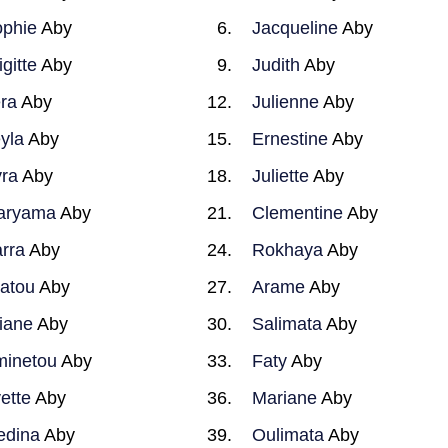
phie
Aby
Jacqueline
Aby
igitte
Aby
Judith
Aby
ra
Aby
Julienne
Aby
yla
Aby
Ernestine
Aby
ra
Aby
Juliette
Aby
aryama
Aby
Clementine
Aby
rra
Aby
Rokhaya
Aby
iatou
Aby
Arame
Aby
liane
Aby
Salimata
Aby
inetou
Aby
Faty
Aby
ette
Aby
Mariane
Aby
edina
Aby
Oulimata
Aby