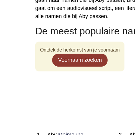
gaan naar namen die bij Aby passen, is d
gaat om een audiovisueel script, een liter
alle namen die bij Aby passen.
De meest populaire n
Ontdek de herkomst van je voornaam
Voornaam zoeken
Aby
Maimouna
A