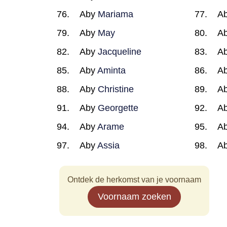
Aby
Mariama
A
Aby
May
A
Aby
Jacqueline
A
Aby
Aminta
A
Aby
Christine
A
Aby
Georgette
A
Aby
Arame
A
Aby
Assia
A
Ontdek de herkomst van je voornaam
Voornaam zoeken