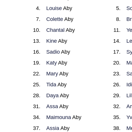
Louise
Aby
So
Colette
Aby
Br
Chantal
Aby
Ye
Kine
Aby
Le
Sadio
Aby
Sy
Katy
Aby
M
Mary
Aby
Sa
Tida
Aby
Id
Daya
Aby
Li
Assa
Aby
Am
Maimouna
Aby
Yv
Assia
Aby
M