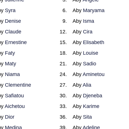
by
Syra
Aby
Maryama
by
Denise
Aby
Isma
by
Claude
Aby
Cira
by
Ernestine
Aby
Elisabeth
by
Faty
Aby
Louise
by
Maty
Aby
Sadio
by
Niama
Aby
Aminetou
by
Clementine
Aby
Alia
by
Safiatou
Aby
Djeneba
by
Aichetou
Aby
Karime
by
Dior
Aby
Sita
by
Medina
Aby
Adeline