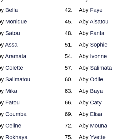
by
Bella
Aby
Faye
by
Monique
Aby
Aisatou
by
Satou
Aby
Fanta
by
Assa
Aby
Sophie
by
Aramata
Aby
Ivonne
by
Colette
Aby
Salimata
by
Salimatou
Aby
Odile
by
Mika
Aby
Baya
by
Fatou
Aby
Caty
by
Coumba
Aby
Elisa
by
Celine
Aby
Mouna
by
Rokhaya
Aby
Yvette