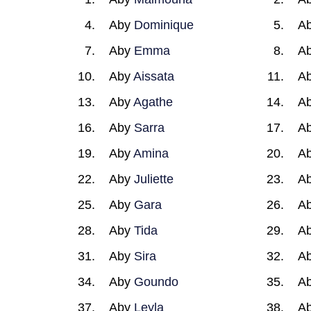
Aby
Dominique
A
Aby
Emma
A
Aby
Aissata
A
Aby
Agathe
A
Aby
Sarra
A
Aby
Amina
A
Aby
Juliette
A
Aby
Gara
A
Aby
Tida
A
Aby
Sira
A
Aby
Goundo
A
Aby
Leyla
A