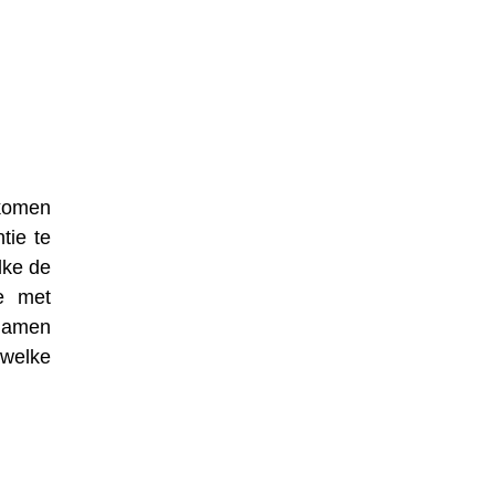
nkomen
tie te
lke de
e met
 namen
 welke