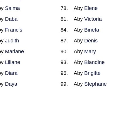
by
Salma
Aby
Elene
by
Daba
Aby
Victoria
by
Francis
Aby
Bineta
by
Judith
Aby
Denis
by
Mariane
Aby
Mary
by
Liliane
Aby
Blandine
by
Diara
Aby
Brigitte
by
Daya
Aby
Stephane