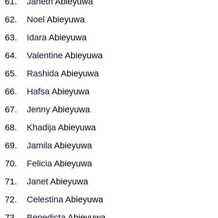
Janeth
Abieyuwa
Noel
Abieyuwa
Idara
Abieyuwa
Valentine
Abieyuwa
Rashida
Abieyuwa
Hafsa
Abieyuwa
Jenny
Abieyuwa
Khadija
Abieyuwa
Jamila
Abieyuwa
Felicia
Abieyuwa
Janet
Abieyuwa
Celestina
Abieyuwa
Benedicta
Abieyuwa