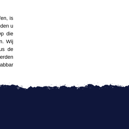
en, is
eden u
Op die
n. Wij
dus de
werden
abbar