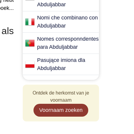
g hebt
Abduljabbar
oek...
Nomi che combinano con
Abduljabbar
als
Nomes corresponndentes
para Abduljabbar
Pasujące imiona dla
Abduljabbar
Ontdek de herkomst van je
voornaam
Voornaam zoeken