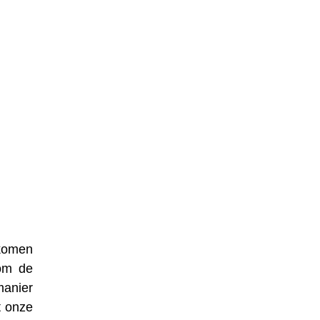
nkomen
 om de
manier
t onze