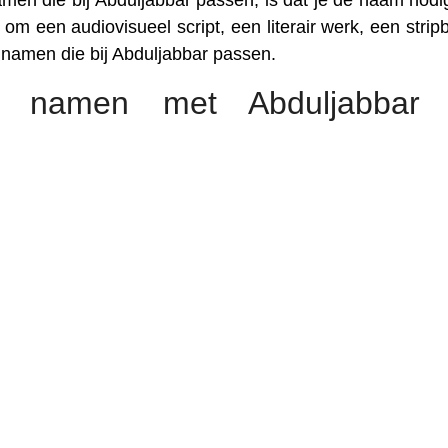
men die bij Abduljabbar passen, is dat je de naam nodi
om een audiovisueel script, een literair werk, een stripb
e namen die bij Abduljabbar passen.
e namen met Abduljabbar 