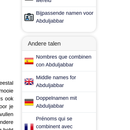
wereld
Bijpassende namen voor
Abduljabbar
Andere talen
Nombres que combinen
con Abduljabbar
Middle names for
eestal
Abduljabbar
 mooie
Doppelnamen mit
is ook
Abduljabbar
oor je
vullen
Prénoms qui se
andere
combinent avec