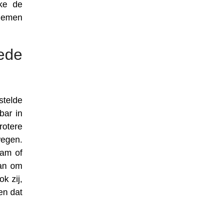
lke de
 nemen
eede
stelde
bar in
rotere
wegen.
aam of
aan om
k zij,
en dat