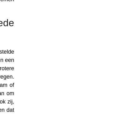
ede
stelde
in een
rotere
wegen.
aam of
aan om
k zij,
en dat