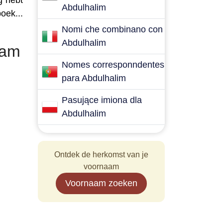
g hebt
Abdulhalim
oek...
Nomi che combinano con
Abdulhalim
aam
Nomes corresponndentes
para Abdulhalim
Pasujące imiona dla
Abdulhalim
Ontdek de herkomst van je
voornaam
Voornaam zoeken