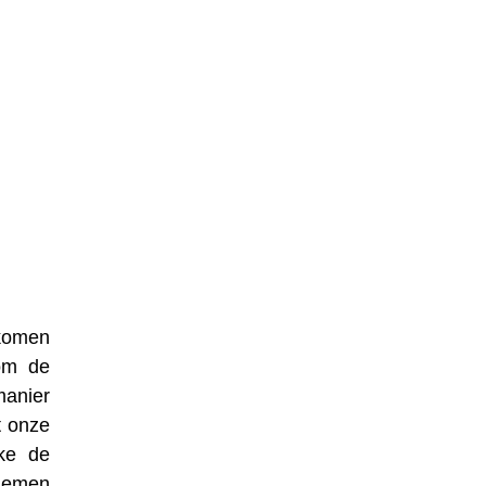
nkomen
 om de
manier
t onze
lke de
 nemen