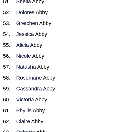
Sheila
Abby
Dolores
Abby
Gretchen
Abby
Jessica
Abby
Alicia
Abby
Nicole
Abby
Natasha
Abby
Rosemarie
Abby
Cassandra
Abby
Victoria
Abby
Phyllis
Abby
Claire
Abby