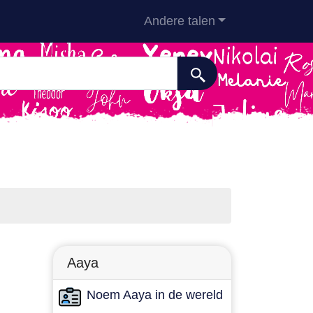
Andere talen
Aaya
Noem Aaya in de wereld