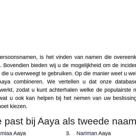
 persoonsnamen, is het vinden van namen die overee
. Bovendien bieden wij u de mogelijkheid om de inciden
die u overweegt te gebruiken. Op die manier weet u we
Aaya combineren. We vertellen u dat onze databas
erkt, zodat u kunt achterhalen welke de populairste
wat u ook kan helpen bij het nemen van uw beslissin
oet kiezen.
 past bij Aaya als tweede naa
amiaa
Aaya
Nariman
Aaya