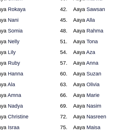
aya
Rokaya
Aaya
Sawsan
aya
Nani
Aaya
Alla
aya
Somia
Aaya
Rahma
aya
Nelly
Aaya
Tona
aya
Lily
Aaya
Aza
aya
Ruby
Aaya
Anna
aya
Hanna
Aaya
Suzan
aya
Ala
Aaya
Olivia
aya
Amna
Aaya
Marie
aya
Nadya
Aaya
Nasim
aya
Christine
Aaya
Nasreen
aya
Israa
Aaya
Maisa