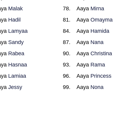
aya
Malak
Aaya
Mirna
aya
Hadil
Aaya
Omayma
aya
Lamyaa
Aaya
Hamida
aya
Sandy
Aaya
Nana
aya
Rabea
Aaya
Christina
aya
Hasnaa
Aaya
Rama
aya
Lamiaa
Aaya
Princess
aya
Jessy
Aaya
Nona