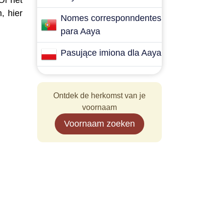
Of het
, hier
Nomes corresponndentes
para Aaya
Pasujące imiona dla Aaya
Ontdek de herkomst van je
voornaam
Voornaam zoeken