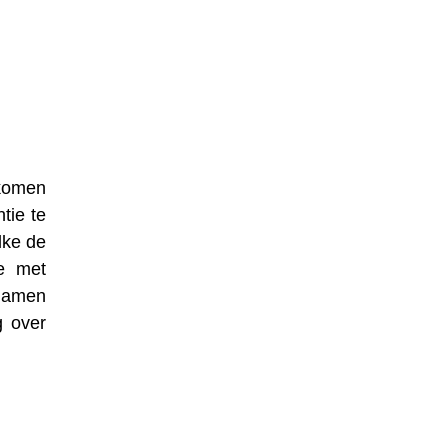
nkomen
tie te
lke de
e met
 namen
g over
m