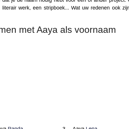
 dat je de naam nodig hebt voor een of ander project. 
literair werk, een stripboek... Wat uw redenen ook zijn
amen met Aaya als voornaam
aya
Randa
Aaya
Lena