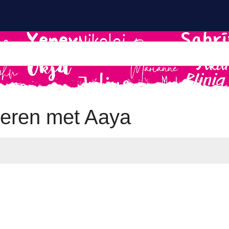
eren met Aaya