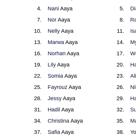
Nani
Aaya
Di
Nor
Aaya
R
Nelly
Aaya
Is
Marwa
Aaya
M
Norhan
Aaya
W
Lily
Aaya
H
Somia
Aaya
Al
Fayrouz
Aaya
Ni
Jessy
Aaya
H
Hadil
Aaya
S
Christina
Aaya
M
Safia
Aaya
Yo