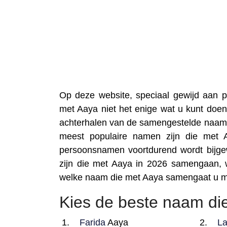
Op deze website, speciaal gewijd aan
met Aaya niet het enige wat u kunt doen
achterhalen van de samengestelde naam 
meest populaire namen zijn die met 
persoonsnamen voortdurend wordt bijgew
zijn die met Aaya in 2026 samengaan, 
welke naam die met Aaya samengaat u m
Kies de beste naam die
Farida
Aaya
L