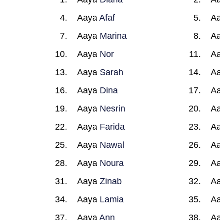
Aaya
Afaf
A
Aaya
Marina
A
Aaya
Nor
A
Aaya
Sarah
A
Aaya
Dina
A
Aaya
Nesrin
A
Aaya
Farida
A
Aaya
Nawal
A
Aaya
Noura
A
Aaya
Zinab
A
Aaya
Lamia
A
Aaya
Ann
A