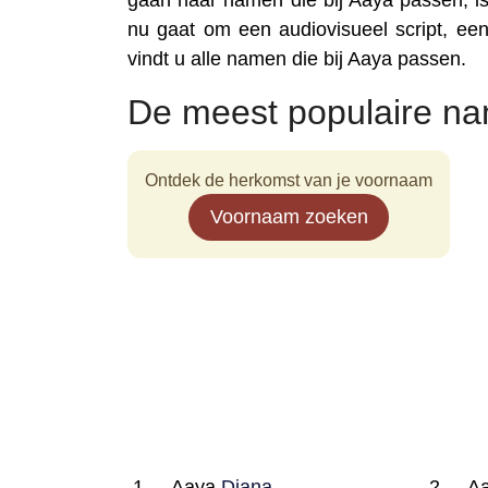
gaan naar namen die bij Aaya passen, is
nu gaat om een audiovisueel script, een 
vindt u alle namen die bij Aaya passen.
De meest populaire n
Ontdek de herkomst van je voornaam
Voornaam zoeken
Aaya
Diana
A