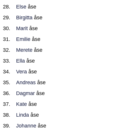
Else
åse
Birgitta
åse
Marit
åse
Emilie
åse
Merete
åse
Ella
åse
Vera
åse
Andreas
åse
Dagmar
åse
Kate
åse
Linda
åse
Johanne
åse