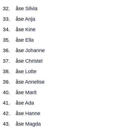
åse
Silvia
åse
Anja
åse
Kine
åse
Ella
åse
Johanne
åse
Christel
åse
Lotte
åse
Annelise
åse
Marit
åse
Ada
åse
Hanne
åse
Magda