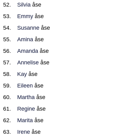
Silvia
åse
Emmy
åse
Susanne
åse
Amina
åse
Amanda
åse
Annelise
åse
Kay
åse
Eileen
åse
Martha
åse
Regine
åse
Marita
åse
Irene
åse