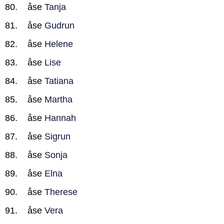
åse
Tanja
åse
Gudrun
åse
Helene
åse
Lise
åse
Tatiana
åse
Martha
åse
Hannah
åse
Sigrun
åse
Sonja
åse
Elna
åse
Therese
åse
Vera