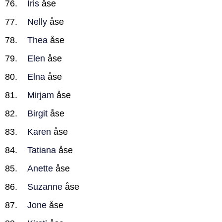
Iris
åse
Nelly
åse
Thea
åse
Elen
åse
Elna
åse
Mirjam
åse
Birgit
åse
Karen
åse
Tatiana
åse
Anette
åse
Suzanne
åse
Jone
åse