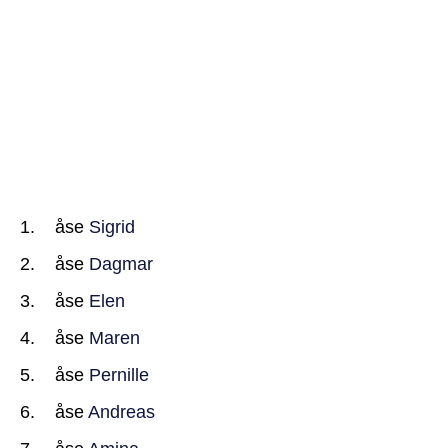
åse
Sigrid
åse
Dagmar
åse
Elen
åse
Maren
åse
Pernille
åse
Andreas