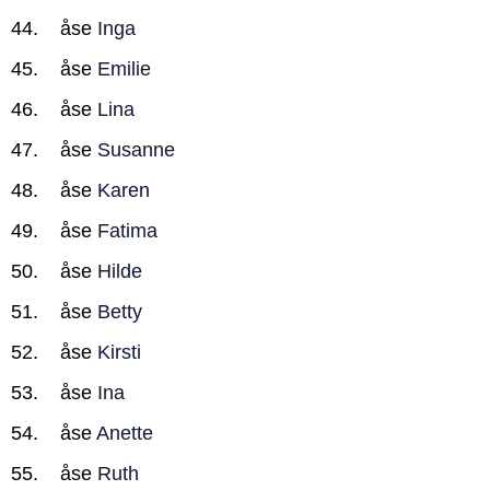
åse
Inga
åse
Emilie
åse
Lina
åse
Susanne
åse
Karen
åse
Fatima
åse
Hilde
åse
Betty
åse
Kirsti
åse
Ina
åse
Anette
åse
Ruth