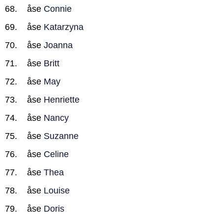
åse
Connie
åse
Katarzyna
åse
Joanna
åse
Britt
åse
May
åse
Henriette
åse
Nancy
åse
Suzanne
åse
Celine
åse
Thea
åse
Louise
åse
Doris