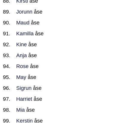
Kirsti
åse
Jorunn
åse
Maud
åse
Kamilla
åse
Kine
åse
Anja
åse
Rose
åse
May
åse
Sigrun
åse
Harriet
åse
Mia
åse
Kerstin
åse