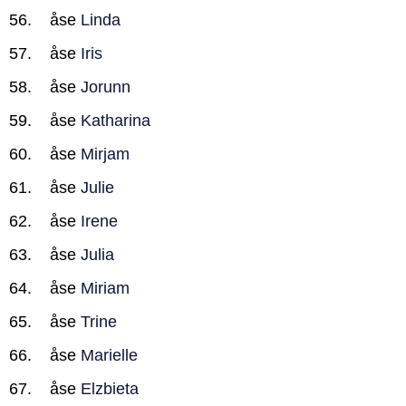
åse
Linda
åse
Iris
åse
Jorunn
åse
Katharina
åse
Mirjam
åse
Julie
åse
Irene
åse
Julia
åse
Miriam
åse
Trine
åse
Marielle
åse
Elzbieta