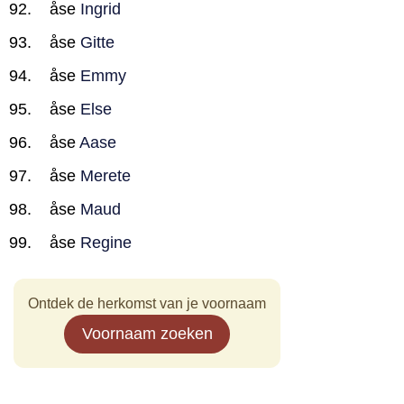
åse
Ingrid
åse
Gitte
åse
Emmy
åse
Else
åse
Aase
åse
Merete
åse
Maud
åse
Regine
Ontdek de herkomst van je voornaam
Voornaam zoeken