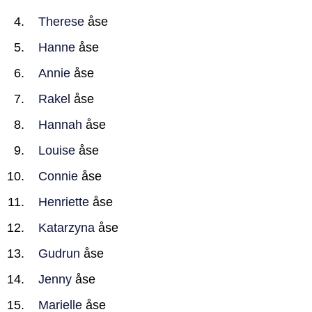
Therese
åse
Hanne
åse
Annie
åse
Rakel
åse
Hannah
åse
Louise
åse
Connie
åse
Henriette
åse
Katarzyna
åse
Gudrun
åse
Jenny
åse
Marielle
åse