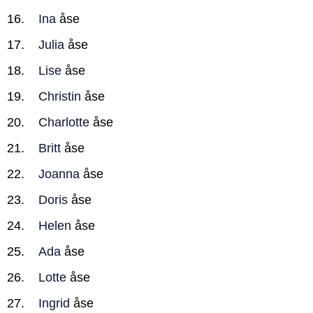
Ina
åse
Julia
åse
Lise
åse
Christin
åse
Charlotte
åse
Britt
åse
Joanna
åse
Doris
åse
Helen
åse
Ada
åse
Lotte
åse
Ingrid
åse