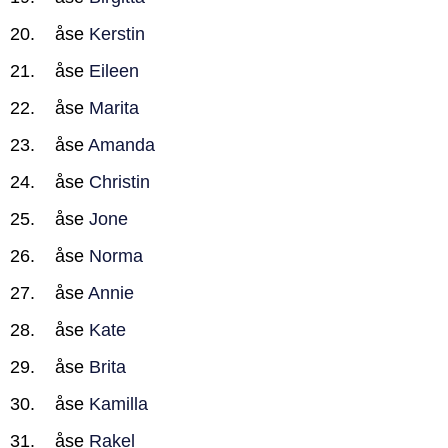
åse
Kerstin
åse
Eileen
åse
Marita
åse
Amanda
åse
Christin
åse
Jone
åse
Norma
åse
Annie
åse
Kate
åse
Brita
åse
Kamilla
åse
Rakel