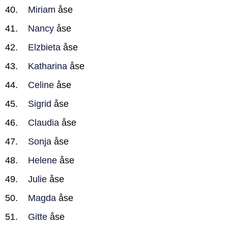
Miriam
åse
Nancy
åse
Elzbieta
åse
Katharina
åse
Celine
åse
Sigrid
åse
Claudia
åse
Sonja
åse
Helene
åse
Julie
åse
Magda
åse
Gitte
åse