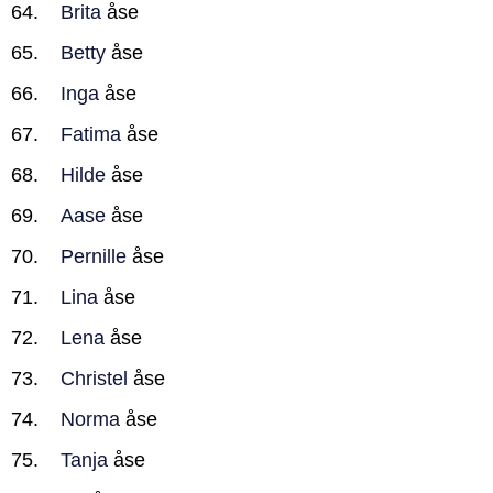
Brita
åse
Betty
åse
Inga
åse
Fatima
åse
Hilde
åse
Aase
åse
Pernille
åse
Lina
åse
Lena
åse
Christel
åse
Norma
åse
Tanja
åse