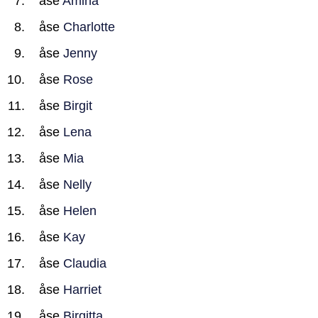
åse
Amina
åse
Charlotte
åse
Jenny
åse
Rose
åse
Birgit
åse
Lena
åse
Mia
åse
Nelly
åse
Helen
åse
Kay
åse
Claudia
åse
Harriet
åse
Birgitta