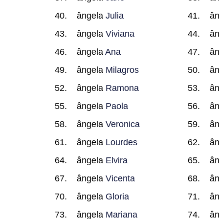
ângela
Julia
â
ângela
Viviana
â
ângela
Ana
â
ângela
Milagros
â
ângela
Ramona
ân
ângela
Paola
â
ângela
Veronica
â
ângela
Lourdes
ân
ângela
Elvira
â
ângela
Vicenta
â
ângela
Gloria
â
ângela
Mariana
â