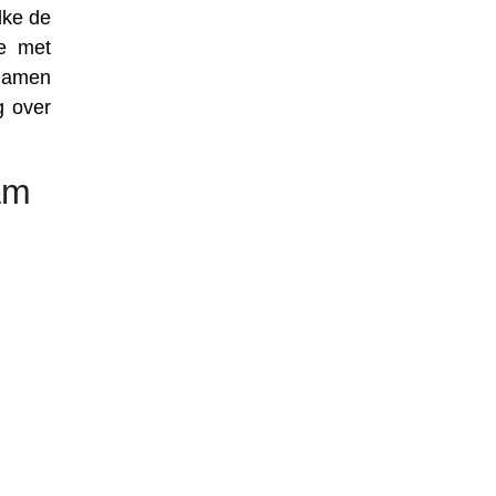
lke de
se met
 namen
g over
am