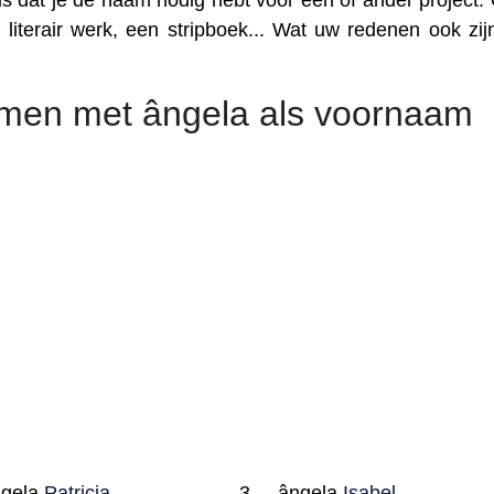
s dat je de naam nodig hebt voor een of ander project. 
literair werk, een stripboek... Wat uw redenen ook zijn
amen met ângela als voornaam
ngela
Patricia
ângela
Isabel