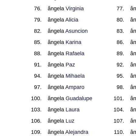
ângela
Virginia
â
ângela
Alicia
â
ângela
Asuncion
â
ângela
Karina
â
ângela
Rafaela
â
ângela
Paz
â
ângela
Mihaela
â
ângela
Amparo
â
ângela
Guadalupe
â
ângela
Laura
â
ângela
Luz
â
ângela
Alejandra
â