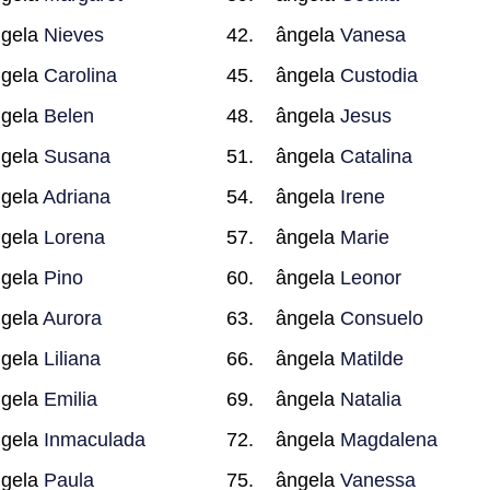
ngela
Nieves
ângela
Vanesa
ngela
Carolina
ângela
Custodia
ngela
Belen
ângela
Jesus
ngela
Susana
ângela
Catalina
gela
Adriana
ângela
Irene
ngela
Lorena
ângela
Marie
ngela
Pino
ângela
Leonor
gela
Aurora
ângela
Consuelo
ngela
Liliana
ângela
Matilde
ngela
Emilia
ângela
Natalia
ngela
Inmaculada
ângela
Magdalena
ngela
Paula
ângela
Vanessa