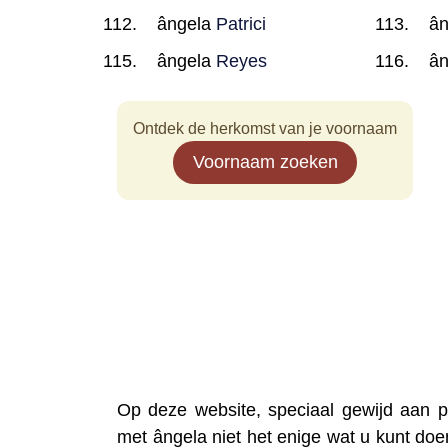
ângela
Patrici
â
ângela
Reyes
â
Ontdek de herkomst van je voornaam
Voornaam zoeken
Op deze website, speciaal gewijd aan
met ângela niet het enige wat u kunt doe