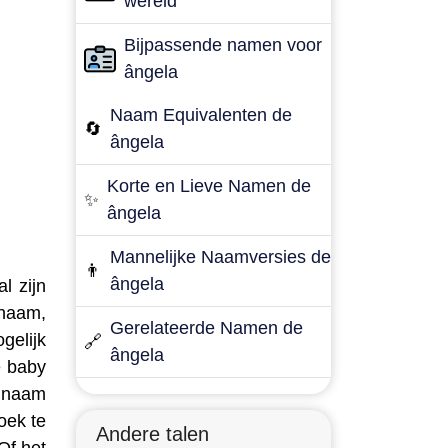
wereld
Bijpassende namen voor
ângela
Naam Equivalenten de
🔄
ângela
Korte en Lieve Namen de
✨
ângela
Mannelijke Naamversies de
👨
ângela
l zijn
 naam,
Gerelateerde Namen de
gelijk
🔗
ângela
e baby
e naam
oek te
Andere talen