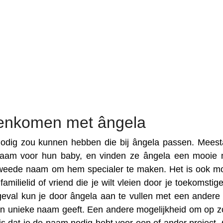
enkomen met ângela
dig zou kunnen hebben die bij ângela passen. Meesta
aam voor hun baby, en vinden ze ângela een mooie
weede naam om hem specialer te maken. Het is ook mo
milielid of vriend die je wilt vleien door je toekomstig
geval kun je door ângela aan te vullen met een ander
een unieke naam geeft. Een andere mogelijkheid om op z