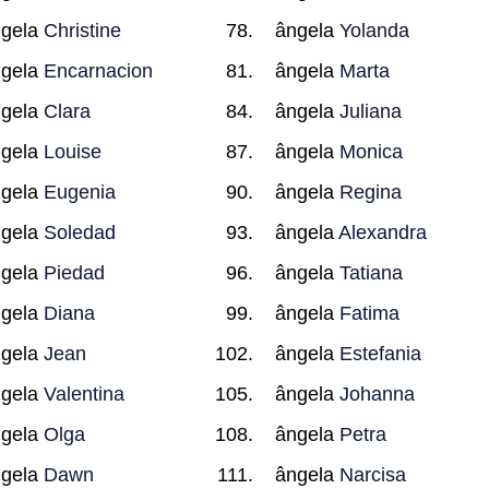
ngela
Christine
ângela
Yolanda
ngela
Encarnacion
ângela
Marta
ngela
Clara
ângela
Juliana
ngela
Louise
ângela
Monica
ngela
Eugenia
ângela
Regina
ngela
Soledad
ângela
Alexandra
ngela
Piedad
ângela
Tatiana
ngela
Diana
ângela
Fatima
ngela
Jean
ângela
Estefania
ngela
Valentina
ângela
Johanna
ngela
Olga
ângela
Petra
ngela
Dawn
ângela
Narcisa