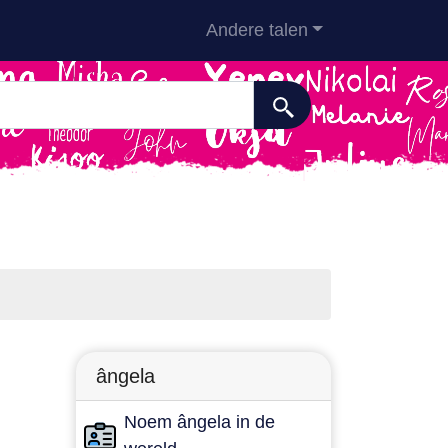
Andere talen
ângela
Noem ângela in de