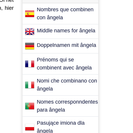
Of het
, hier
Nombres que combinen
con ângela
Middle names for ângela
Doppelnamen mit ângela
Prénoms qui se
combinent avec ângela
Nomi che combinano con
ângela
Nomes corresponndentes
para ângela
Pasujące imiona dla
ângela