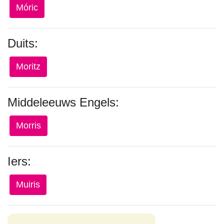
Móric
Duits:
Moritz
Middeleeuws Engels:
Morris
Iers:
Muiris