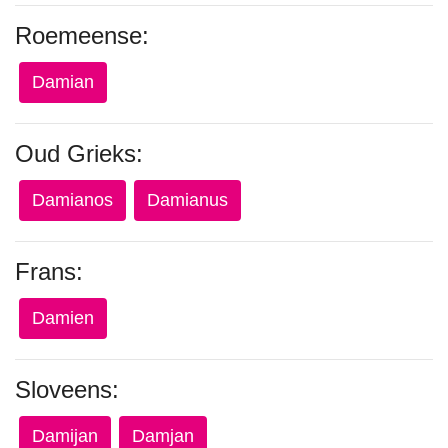
Roemeense:
Damian
Oud Grieks:
Damianos
Damianus
Frans:
Damien
Sloveens:
Damijan
Damjan