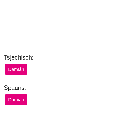
Tsjechisch:
Damián
Spaans:
Damián