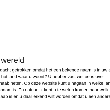
 wereld
acht getrokken omdat het een bekende naam is in uw 
 het land waar u woont? U hebt er vast wel eens over
haab heten. Op deze website kunt u nagaan in welke la
am is. En natuurlijk kunt u te weten komen naar welk 
aab is en u daar erkend wilt worden omdat u een ander