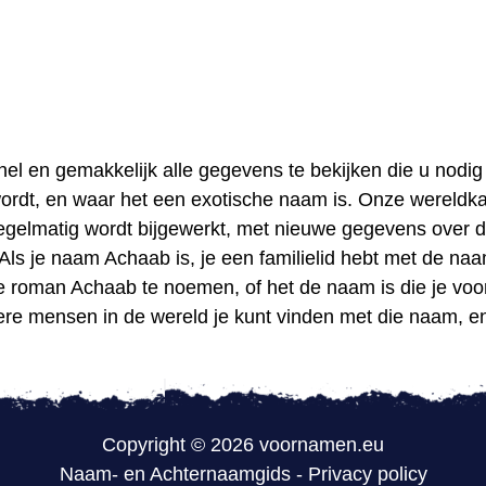
l en gemakkelijk alle gegevens te bekijken die u nodig
ordt, en waar het een exotische naam is. Onze wereldka
egelmatig wordt bijgewerkt, met nieuwe gegevens over 
ls je naam Achaab is, je een familielid hebt met de na
 roman Achaab te noemen, of het de naam is die je voor
re mensen in de wereld je kunt vinden met die naam, en
Copyright © 2026 voornamen.eu
Naam- en Achternaamgids
-
Privacy policy