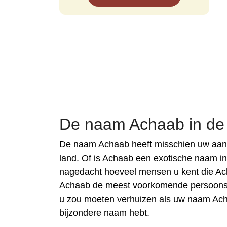
De naam Achaab in de
De naam Achaab heeft misschien uw aand
land. Of is Achaab een exotische naam in
nagedacht hoeveel mensen u kent die Ac
Achaab de meest voorkomende persoonsna
u zou moeten verhuizen als uw naam Ach
bijzondere naam hebt.