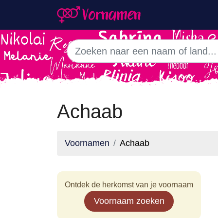
Achaab
Voornamen
Achaab
Ontdek de herkomst van je voornaam
Voornaam zoeken