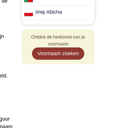
n de
Imię Abicha
jn
Ontdek de herkomst van je
voornaam
Voornaam zoeken
eid.
iguur
e naam