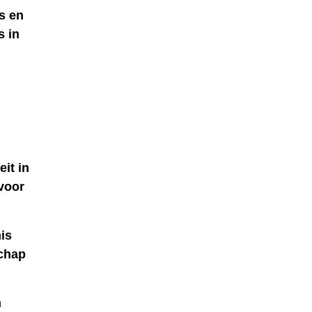
s en
s in
it in
 voor
nis
schap
n