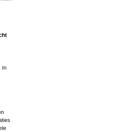
cht
 In
en
aties
ele