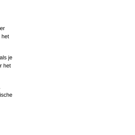
er
 het
ls je
r het
,
ische