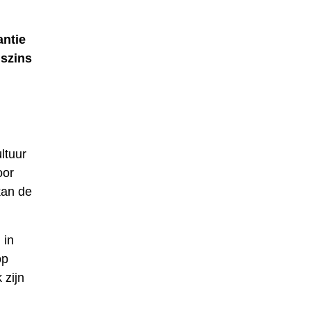
antie
gszins
ltuur
oor
kan de
 in
op
 zijn