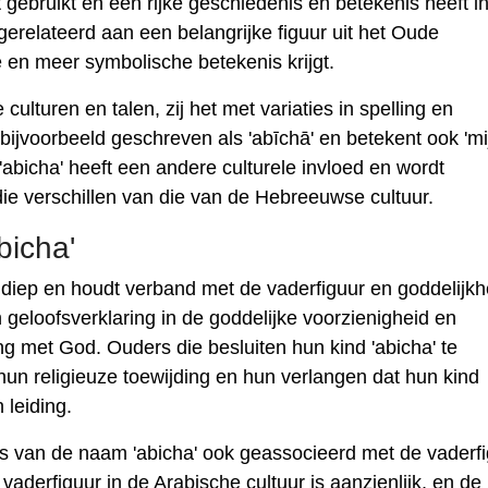
t gebruikt en een rijke geschiedenis en betekenis heeft i
' gerelateerd aan een belangrijke figuur uit het Oude
 en meer symbolische betekenis krijgt.
ulturen en talen, zij het met variaties in spelling en
bijvoorbeeld geschreven als 'abīchā' en betekent ook 'mi
abicha' heeft een andere culturele invloed en wordt
die verschillen van die van de Hebreeuwse cultuur.
bicha'
 diep en houdt verband met de vaderfiguur en goddelijkh
​geloofsverklaring in de goddelijke voorzienigheid en
ng met God. Ouders die besluiten hun kind 'abicha' te
un religieuze toewijding en hun verlangen dat hun kind
 leiding.
is van de naam 'abicha' ook geassocieerd met de vaderf
vaderfiguur in de Arabische cultuur is aanzienlijk, en d