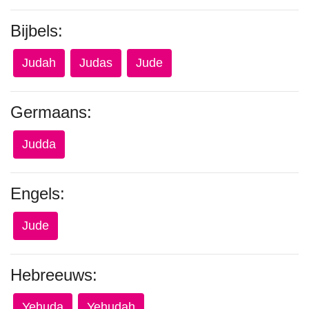
Bijbels:
Judah
Judas
Jude
Germaans:
Judda
Engels:
Jude
Hebreeuws:
Yehuda
Yehudah