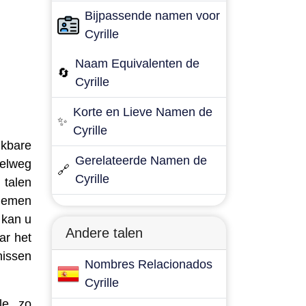
Bijpassende namen voor
Cyrille
Naam Equivalenten de
🔄
Cyrille
Korte en Lieve Namen de
✨
Cyrille
jkbare
Gerelateerde Namen de
pelweg
🔗
Cyrille
 talen
niemen
 kan u
Andere talen
ar het
nissen
Nombres Relacionados
Cyrille
le, zo