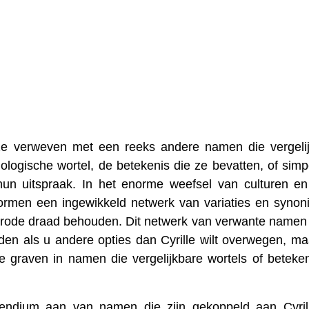
jze verweven met een reeks andere namen die vergeli
logische wortel, de betekenis die ze bevatten, of sim
un uitspraak. In het enorme weefsel van culturen en
 vormen een ingewikkeld netwerk van variaties en syno
en rode draad behouden. Dit netwerk van verwante namen
ieden als u andere opties dan Cyrille wilt overwegen, ma
e graven in namen die vergelijkbare wortels of beteke
ndium aan van namen die zijn gekoppeld aan Cyril