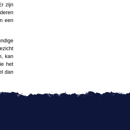
r zijn
nderen
en een
undige
ezicht
n, kan
ie het
el dan