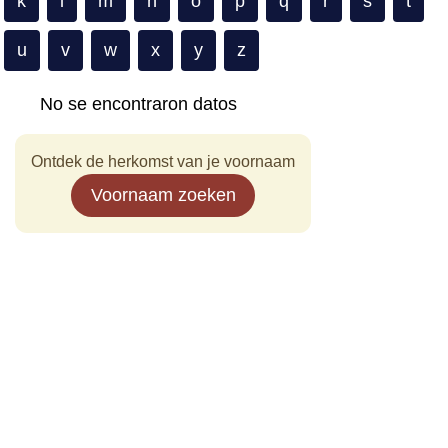
k
l
m
n
o
p
q
r
s
t
u
v
w
x
y
z
No se encontraron datos
Ontdek de herkomst van je voornaam
Voornaam zoeken