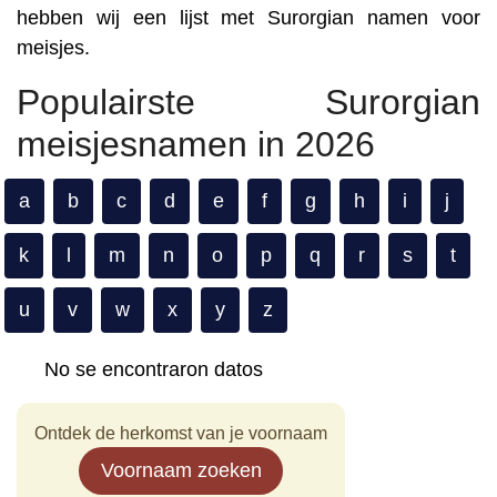
hebben wij een lijst met Surorgian namen voor
meisjes.
Populairste Surorgian
meisjesnamen in 2026
a
b
c
d
e
f
g
h
i
j
k
l
m
n
o
p
q
r
s
t
u
v
w
x
y
z
No se encontraron datos
Ontdek de herkomst van je voornaam
Voornaam zoeken