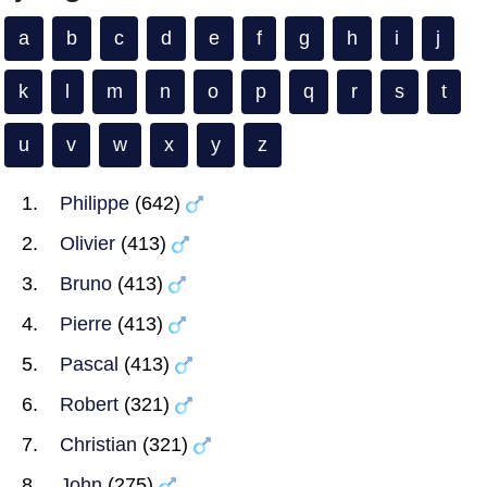
a
b
c
d
e
f
g
h
i
j
k
l
m
n
o
p
q
r
s
t
u
v
w
x
y
z
Philippe
(642)
Olivier
(413)
Bruno
(413)
Pierre
(413)
Pascal
(413)
Robert
(321)
Christian
(321)
John
(275)