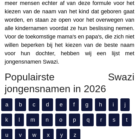
meer mensen echter af van deze formule voor het
kiezen van de naam van het kind dat geboren gaat
worden, en staan ze open voor het overwegen van
alle kindernamen voordat ze hun beslissing nemen.
Voor de toekomstige mama's en papa's, die zich niet
willen beperken bij het kiezen van de beste naam
voor hun dochter, hebben wij een lijst met
jongensnamen Swazi.
Populairste Swazi
jongensnamen in 2026
a
b
c
d
e
f
g
h
i
j
k
l
m
n
o
p
q
r
s
t
u
v
w
x
y
z