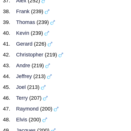
Alex
(252)
Frank
(239)
Thomas
(239)
Kevin
(239)
Gerard
(226)
Christopher
(219)
Andre
(219)
Jeffrey
(213)
Joel
(213)
Terry
(207)
Raymond
(200)
Elvis
(200)
Jacques
(200)