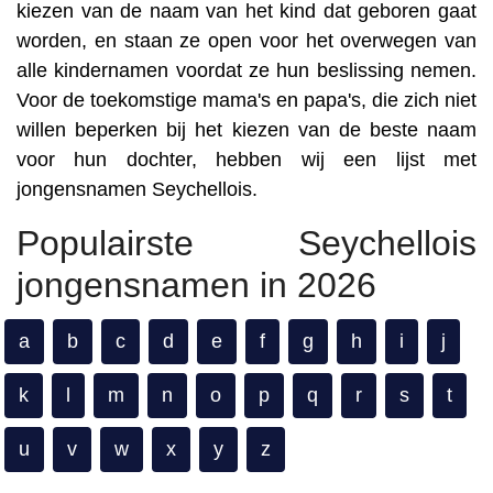
kiezen van de naam van het kind dat geboren gaat
worden, en staan ze open voor het overwegen van
alle kindernamen voordat ze hun beslissing nemen.
Voor de toekomstige mama's en papa's, die zich niet
willen beperken bij het kiezen van de beste naam
voor hun dochter, hebben wij een lijst met
jongensnamen Seychellois.
Populairste Seychellois
jongensnamen in 2026
a
b
c
d
e
f
g
h
i
j
k
l
m
n
o
p
q
r
s
t
u
v
w
x
y
z