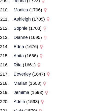
Jenna
(1723)
Monica
(1706)
Ashleigh
(1705)
Sophie
(1703)
Dianne
(1695)
Edna
(1676)
Anita
(1666)
Rita
(1661)
Beverley
(1647)
Marian
(1603)
Jemima
(1593)
Adele
(1593)
Vicki
(1579)