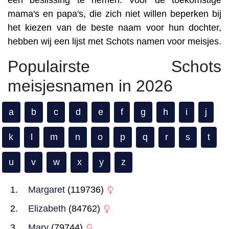
een beslissing te nemen. Voor de toekomstige
mama's en papa's, die zich niet willen beperken bij
het kiezen van de beste naam voor hun dochter,
hebben wij een lijst met Schots namen voor meisjes.
Populairste Schots
meisjesnamen in 2026
a
b
c
d
e
f
g
h
i
j
k
l
m
n
o
p
q
r
s
t
u
v
w
x
y
z
Margaret
(119736)
Elizabeth
(84762)
Mary
(79744)