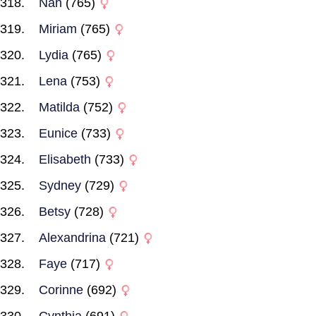
Nan
(765)
Miriam
(765)
Lydia
(765)
Lena
(753)
Matilda
(752)
Eunice
(733)
Elisabeth
(733)
Sydney
(729)
Betsy
(728)
Alexandrina
(721)
Faye
(717)
Corinne
(692)