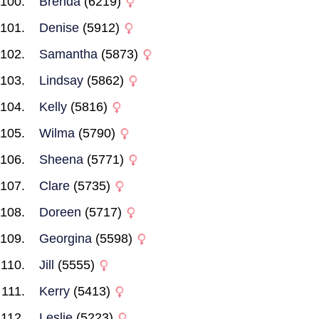
Brenda
(6219)
Denise
(5912)
Samantha
(5873)
Lindsay
(5862)
Kelly
(5816)
Wilma
(5790)
Sheena
(5771)
Clare
(5735)
Doreen
(5717)
Georgina
(5598)
Jill
(5555)
Kerry
(5413)
Leslie
(5223)