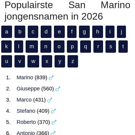
Populairste San Marino
jongensnamen in 2026
a
b
c
d
e
f
g
h
i
j
k
l
m
n
o
p
q
r
s
t
u
v
w
x
y
z
Marino
(839)
Giuseppe
(560)
Marco
(431)
Stefano
(409)
Roberto
(370)
Antonio
(366)