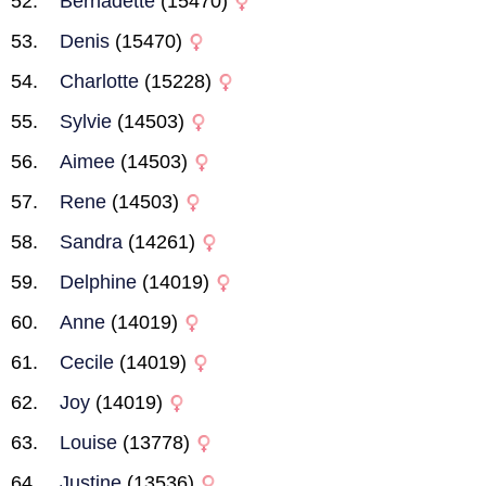
Bernadette
(15470)
Denis
(15470)
Charlotte
(15228)
Sylvie
(14503)
Aimee
(14503)
Rene
(14503)
Sandra
(14261)
Delphine
(14019)
Anne
(14019)
Cecile
(14019)
Joy
(14019)
Louise
(13778)
Justine
(13536)