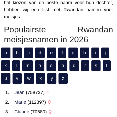
het kiezen van de beste naam voor hun dochter,
hebben wij een lijst met Rwandan namen voor
meisjes.
Populairste Rwandan
meisjesnamen in 2026
a
b
c
d
e
f
g
h
i
j
k
l
m
n
o
p
q
r
s
t
u
v
w
x
y
z
Jean
(758737)
Marie
(112397)
Claude
(70580)