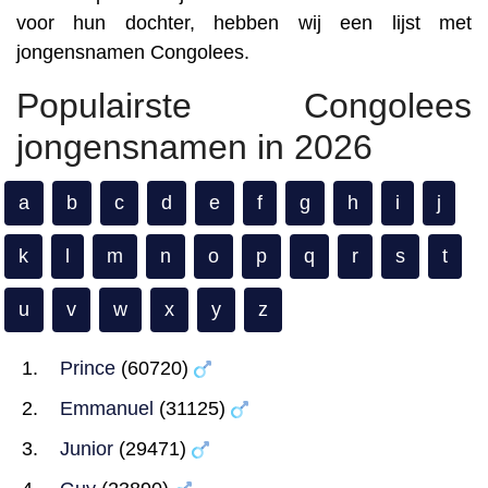
voor hun dochter, hebben wij een lijst met
jongensnamen Congolees.
Populairste Congolees
jongensnamen in 2026
a
b
c
d
e
f
g
h
i
j
k
l
m
n
o
p
q
r
s
t
u
v
w
x
y
z
Prince
(60720)
Emmanuel
(31125)
Junior
(29471)