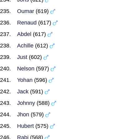
Oumar
(619)
Renaud
(617)
Abdel
(617)
Achille
(612)
Just
(602)
Nelson
(597)
Yohan
(596)
Jack
(591)
Johnny
(588)
Jhon
(579)
Hubert
(575)
Rabi
(568)