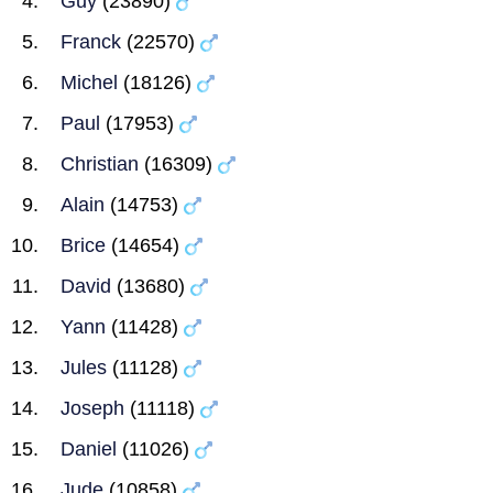
Guy
(23890)
Franck
(22570)
Michel
(18126)
Paul
(17953)
Christian
(16309)
Alain
(14753)
Brice
(14654)
David
(13680)
Yann
(11428)
Jules
(11128)
Joseph
(11118)
Daniel
(11026)
Jude
(10858)