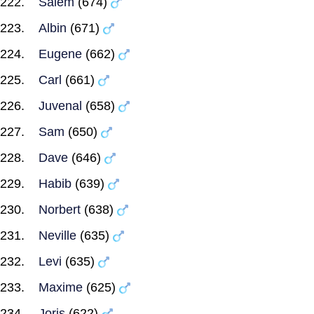
Salem
(674)
Albin
(671)
Eugene
(662)
Carl
(661)
Juvenal
(658)
Sam
(650)
Dave
(646)
Habib
(639)
Norbert
(638)
Neville
(635)
Levi
(635)
Maxime
(625)
Joris
(622)