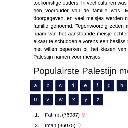
toekomstige ouders. In veel culturen was
een voorouder van de familie was. M
doorgegeven, en veel meisjes werden n
familie genoemd. Tegenwoordig zetten
naam van het aanstaande meisje echter
elkaar te schudden alvorens een besliss
niet willen beperken bij het kiezen va
Palestijn namen voor meisjes.
Populairste Palestijn 
a
b
c
d
e
f
g
h
u
v
w
x
y
z
Fatima
(76087)
Iman
(36075)