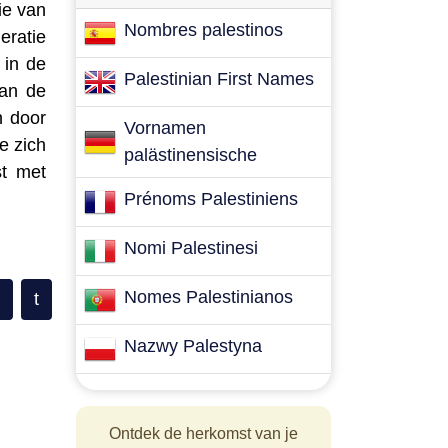
ie van
Nombres palestinos
ratie
 in de
Palestinian First Names
van de
n door
Vornamen
e zich
palästinensische
st met
Prénoms Palestiniens
Nomi Palestinesi
Nomes Palestinianos
t
Nazwy Palestyna
Ontdek de herkomst van je