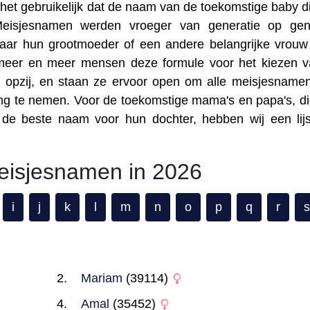
 het gebruikelijk dat de naam van de toekomstige baby d
eisjesnamen werden vroeger van generatie op gene
aar hun grootmoeder of een andere belangrijke vrouw
 meer en meer mensen deze formule voor het kiezen 
 opzij, en staan ze ervoor open om alle meisjesname
ing te nemen. Voor de toekomstige mama's en papa's, di
n de beste naam voor hun dochter, hebben wij een lij
meisjesnamen in 2026
i
j
k
l
m
n
o
p
q
r
s
Mariam
(39114)
Amal
(35452)