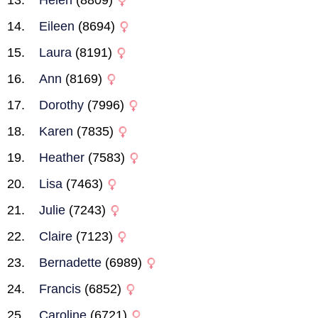
Helen
(8809)
Eileen
(8694)
Laura
(8191)
Ann
(8169)
Dorothy
(7996)
Karen
(7835)
Heather
(7583)
Lisa
(7463)
Julie
(7243)
Claire
(7123)
Bernadette
(6989)
Francis
(6852)
Caroline
(6721)