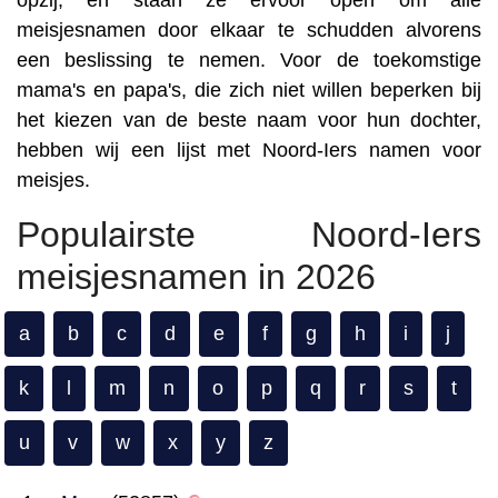
opzij, en staan ze ervoor open om alle
meisjesnamen door elkaar te schudden alvorens
een beslissing te nemen. Voor de toekomstige
mama's en papa's, die zich niet willen beperken bij
het kiezen van de beste naam voor hun dochter,
hebben wij een lijst met Noord-Iers namen voor
meisjes.
Populairste Noord-Iers
meisjesnamen in 2026
a
b
c
d
e
f
g
h
i
j
k
l
m
n
o
p
q
r
s
t
u
v
w
x
y
z