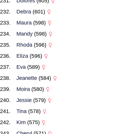
Dolores
(605)
Debra
(601)
Maura
(598)
Mandy
(598)
Rhoda
(596)
Eliza
(596)
Eva
(589)
Jeanette
(584)
Moira
(580)
Jessie
(579)
Tina
(578)
Kim
(575)
Cheryl
(571)