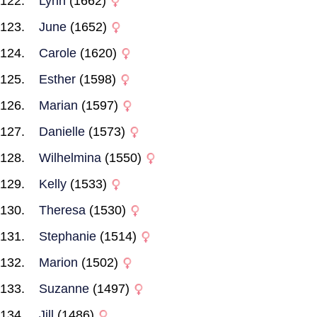
Lynn
(1662)
June
(1652)
Carole
(1620)
Esther
(1598)
Marian
(1597)
Danielle
(1573)
Wilhelmina
(1550)
Kelly
(1533)
Theresa
(1530)
Stephanie
(1514)
Marion
(1502)
Suzanne
(1497)
Jill
(1486)