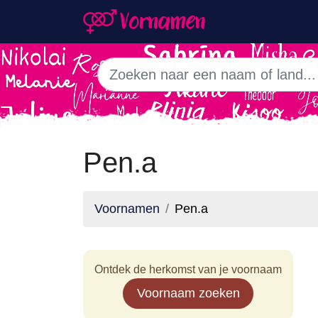
Pen.a
Voornamen
Pen.a
Ontdek de herkomst van je voornaam
Voornaam zoeken