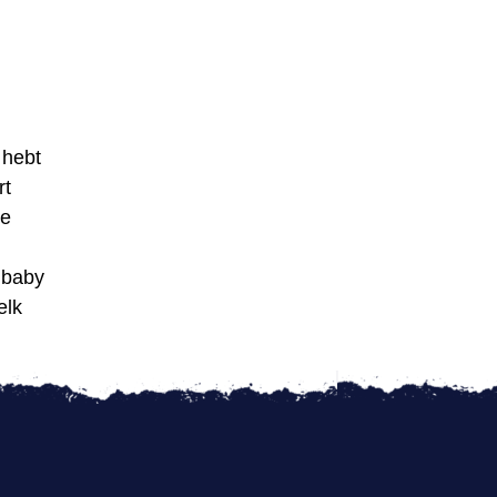
 hebt
rt
de
 baby
elk