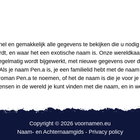
l en gemakkelijk alle gegevens te bekijken die u nodig
rdt, en waar het een exotische naam is. Onze wereldkaa
egelmatig wordt bijgewerkt, met nieuwe gegevens over 
s je naam Pen.a is, je een familielid hebt met de naam
roman Pen.a te noemen, of het de naam is die je voor je
nsen in de wereld je kunt vinden met die naam, en in w
Copyright © 2026 voornamen.eu
Naam- en Achternaamgids
-
Privacy policy