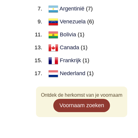
Argentinië
(7)
Venezuela
(6)
Bolivia
(1)
Canada
(1)
Frankrijk
(1)
Nederland
(1)
Ontdek de herkomst van je voornaam
Voornaam zoeken