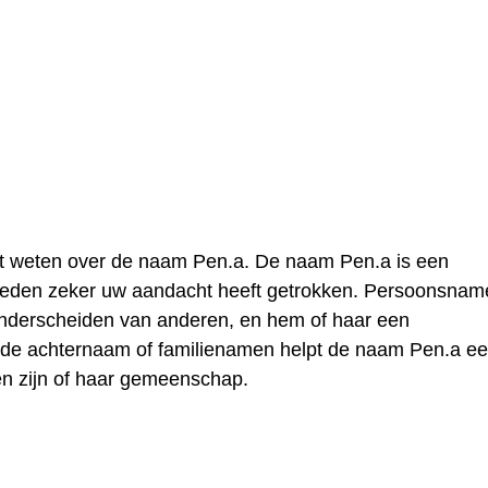
lt weten over de naam Pen.a. De naam Pen.a is een
reden zeker uw aandacht heeft getrokken. Persoonsnam
onderscheiden van anderen, en hem of haar een
t de achternaam of familienamen helpt de naam Pen.a e
en zijn of haar gemeenschap.