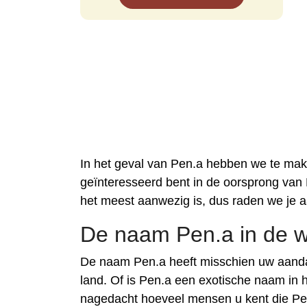
In het geval van Pen.a hebben we te mak
geïnteresseerd bent in de oorsprong van 
het meest aanwezig is, dus raden we je 
De naam Pen.a in de w
De naam Pen.a heeft misschien uw aanda
land. Of is Pen.a een exotische naam in 
nagedacht hoeveel mensen u kent die Pe