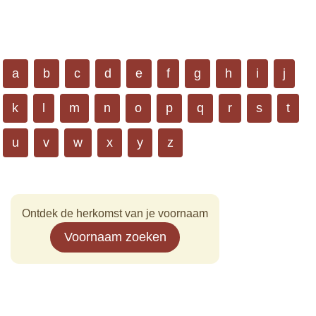
a
b
c
d
e
f
g
h
i
j
k
l
m
n
o
p
q
r
s
t
u
v
w
x
y
z
Ontdek de herkomst van je voornaam
Voornaam zoeken