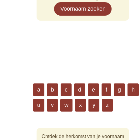
Voornaam zoeken
a
b
c
d
e
f
g
h
u
v
w
x
y
z
Ontdek de herkomst van je voornaam