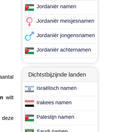
Jordaniër namen
Jordaniër meisjesnamen
Jordaniër jongensnamen
Jordaniër achternamen
Dichtstbijzijnde landen
aantal
Israëlisch namen
en
wilt
Irakees namen
Palestijn namen
n deze
Saudi namen