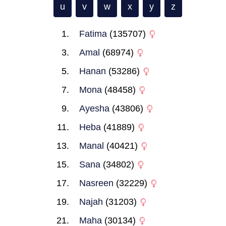
u
v
w
x
y
z
Fatima
(135707)
Amal
(68974)
Hanan
(53286)
Mona
(48458)
Ayesha
(43806)
Heba
(41889)
Manal
(40421)
Sana
(34802)
Nasreen
(32229)
Najah
(31203)
Maha
(30134)