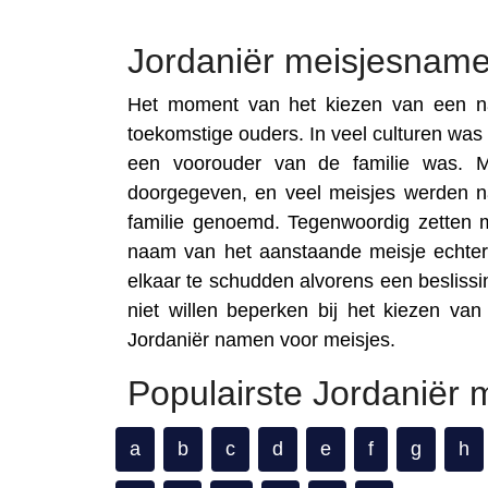
Jordaniër meisjesnam
Het moment van het kiezen van een na
toekomstige ouders. In veel culturen was
een voorouder van de familie was. M
doorgegeven, en veel meisjes werden n
familie genoemd. Tegenwoordig zetten
naam van het aanstaande meisje echter
elkaar te schudden alvorens een besliss
niet willen beperken bij het kiezen va
Jordaniër namen voor meisjes.
Populairste Jordaniër
a
b
c
d
e
f
g
h