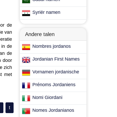
Syriër namen
oor de
ie van
Andere talen
ratie
 in de
Nombres jordanos
van de
Jordanian First Names
n door
e zich
Vornamen jordanische
st met
Prénoms Jordaniens
Nomi Giordani
t
Nomes Jordanianos