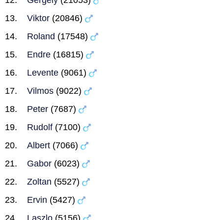
Gergely
(21053)
Viktor
(20846)
Roland
(17548)
Endre
(16815)
Levente
(9061)
Vilmos
(9022)
Peter
(7687)
Rudolf
(7100)
Albert
(7066)
Gabor
(6023)
Zoltan
(5527)
Ervin
(5427)
Laszlo
(5156)