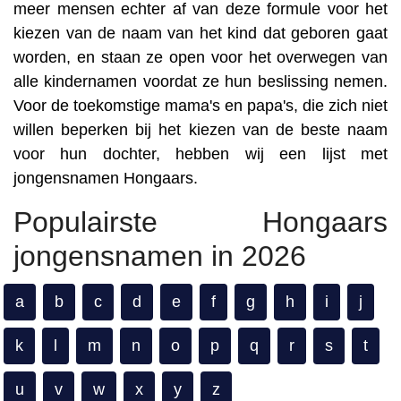
meer mensen echter af van deze formule voor het
kiezen van de naam van het kind dat geboren gaat
worden, en staan ze open voor het overwegen van
alle kindernamen voordat ze hun beslissing nemen.
Voor de toekomstige mama's en papa's, die zich niet
willen beperken bij het kiezen van de beste naam
voor hun dochter, hebben wij een lijst met
jongensnamen Hongaars.
Populairste Hongaars
jongensnamen in 2026
a
b
c
d
e
f
g
h
i
j
k
l
m
n
o
p
q
r
s
t
u
v
w
x
y
z