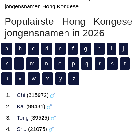
jongensnamen Hong Kongese.
Populairste Hong Kongese
jongensnamen in 2026
a
b
c
d
e
f
g
h
i
j
k
l
m
n
o
p
q
r
s
t
u
v
w
x
y
z
Chi
(315972)
Kai
(99431)
Tong
(39525)
Shu
(21075)