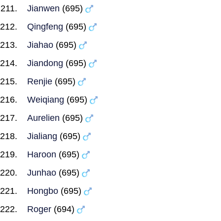
Jianwen
(695)
Qingfeng
(695)
Jiahao
(695)
Jiandong
(695)
Renjie
(695)
Weiqiang
(695)
Aurelien
(695)
Jialiang
(695)
Haroon
(695)
Junhao
(695)
Hongbo
(695)
Roger
(694)