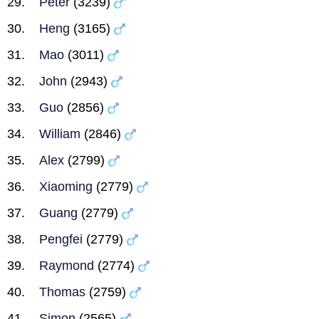
Peter
(3239)
Heng
(3165)
Mao
(3011)
John
(2943)
Guo
(2856)
William
(2846)
Alex
(2799)
Xiaoming
(2779)
Guang
(2779)
Pengfei
(2779)
Raymond
(2774)
Thomas
(2759)
Simon
(2565)