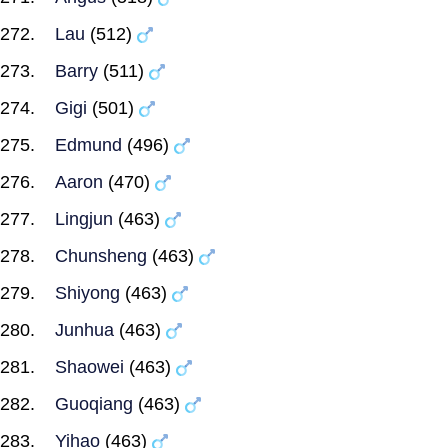
Lau
(512)
Barry
(511)
Gigi
(501)
Edmund
(496)
Aaron
(470)
Lingjun
(463)
Chunsheng
(463)
Shiyong
(463)
Junhua
(463)
Shaowei
(463)
Guoqiang
(463)
Yihao
(463)