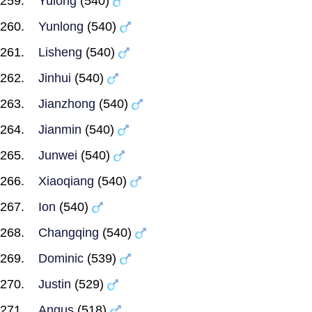
Yulong
(540)
Yunlong
(540)
Lisheng
(540)
Jinhui
(540)
Jianzhong
(540)
Jianmin
(540)
Junwei
(540)
Xiaoqiang
(540)
Ion
(540)
Changqing
(540)
Dominic
(539)
Justin
(529)
Angus
(518)