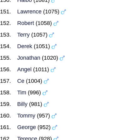
Haibo
(1081)
Lawrence
(1075)
Robert
(1058)
Terry
(1057)
Derek
(1051)
Jonathan
(1020)
Angel
(1011)
Ce
(1004)
Tim
(996)
Billy
(981)
Tommy
(957)
George
(952)
Terence
(928)