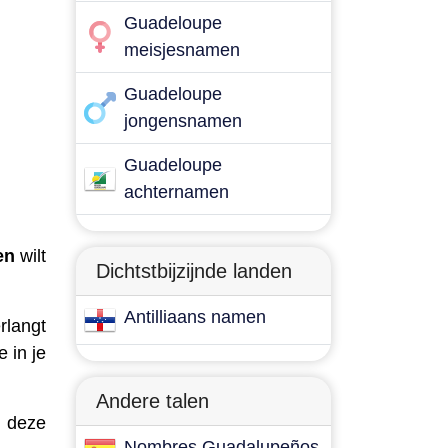
Guadeloupe
meisjesnamen
Guadeloupe
jongensnamen
Guadeloupe
achternamen
en
wilt
Dichtstbijzijnde landen
Antilliaans namen
rlangt
 in je
Andere talen
n deze
Nombres Guadalupeños