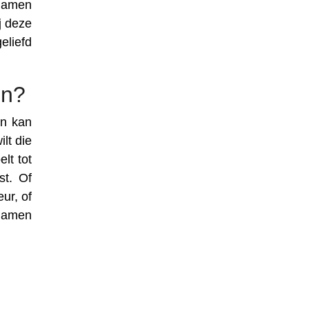
 namen
j deze
eliefd
en?
an kan
lt die
lt tot
t. Of
ur, of
snamen