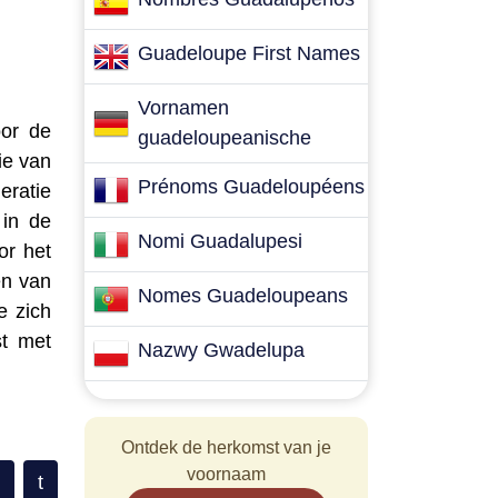
Guadeloupe First Names
Vornamen
oor de
guadeloupeanische
ie van
Prénoms Guadeloupéens
ratie
 in de
Nomi Guadalupesi
or het
en van
Nomes Guadeloupeans
e zich
st met
Nazwy Gwadelupa
Ontdek de herkomst van je
voornaam
t