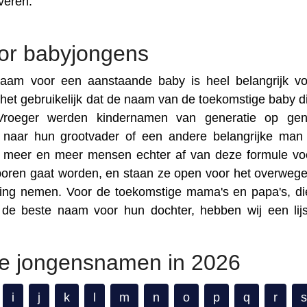
veren.
or babyjongens
am voor een aanstaande baby is heel belangrijk v
 het gebruikelijk dat de naam van de toekomstige baby d
Vroeger werden kindernamen van generatie op gene
 naar hun grootvader of een andere belangrijke man
 meer en meer mensen echter af van deze formule vo
boren gaat worden, en staan ze open voor het overweg
sing nemen. Voor de toekomstige mama's en papa's, di
n de beste naam voor hun dochter, hebben wij een lij
pe jongensnamen in 2026
i
j
k
l
m
n
o
p
q
r
s