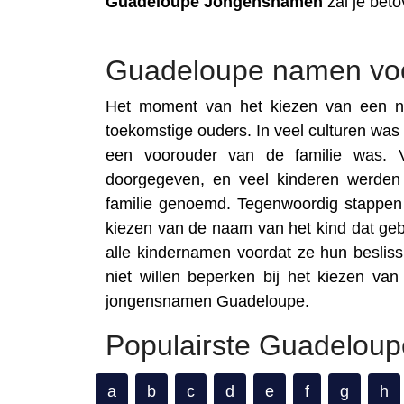
Guadeloupe
Jongensnamen
zal je beto
Guadeloupe namen vo
Het moment van het kiezen van een na
toekomstige ouders. In veel culturen was
een voorouder van de familie was. 
doorgegeven, en veel kinderen werden
familie genoemd. Tegenwoordig stappen
kiezen van de naam van het kind dat ge
alle kindernamen voordat ze hun beslis
niet willen beperken bij het kiezen va
jongensnamen Guadeloupe.
Populairste Guadelou
a
b
c
d
e
f
g
h