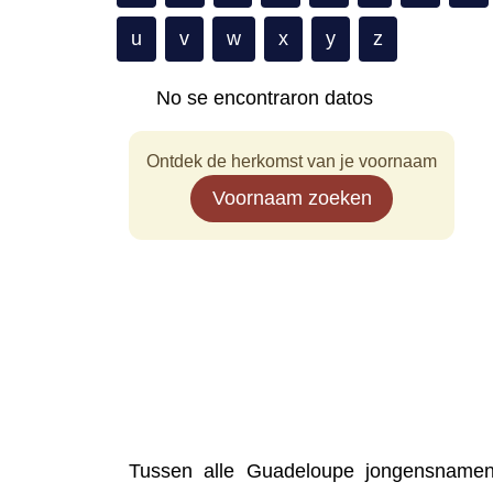
u
v
w
x
y
z
No se encontraron datos
Ontdek de herkomst van je voornaam
Voornaam zoeken
Tussen alle Guadeloupe jongensnamen