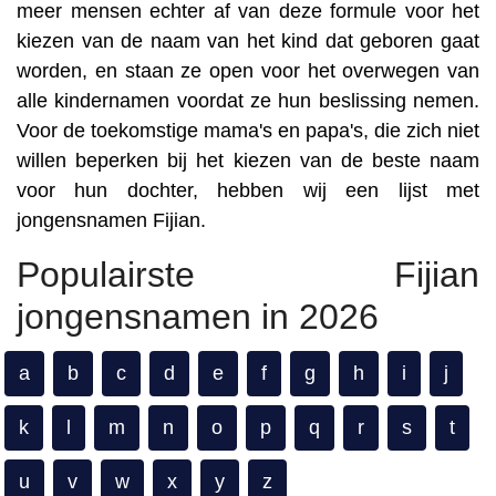
meer mensen echter af van deze formule voor het
kiezen van de naam van het kind dat geboren gaat
worden, en staan ze open voor het overwegen van
alle kindernamen voordat ze hun beslissing nemen.
Voor de toekomstige mama's en papa's, die zich niet
willen beperken bij het kiezen van de beste naam
voor hun dochter, hebben wij een lijst met
jongensnamen Fijian.
Populairste Fijian
jongensnamen in 2026
a
b
c
d
e
f
g
h
i
j
k
l
m
n
o
p
q
r
s
t
u
v
w
x
y
z