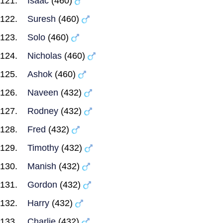
Isaac
(460)
Suresh
(460)
Solo
(460)
Nicholas
(460)
Ashok
(460)
Naveen
(432)
Rodney
(432)
Fred
(432)
Timothy
(432)
Manish
(432)
Gordon
(432)
Harry
(432)
Charlie
(432)