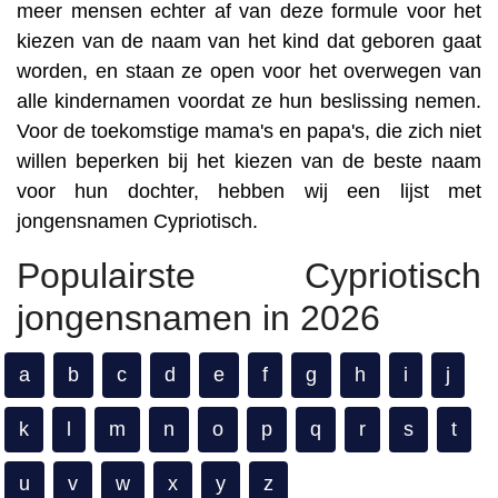
meer mensen echter af van deze formule voor het
kiezen van de naam van het kind dat geboren gaat
worden, en staan ze open voor het overwegen van
alle kindernamen voordat ze hun beslissing nemen.
Voor de toekomstige mama's en papa's, die zich niet
willen beperken bij het kiezen van de beste naam
voor hun dochter, hebben wij een lijst met
jongensnamen Cypriotisch.
Populairste Cypriotisch
jongensnamen in 2026
a
b
c
d
e
f
g
h
i
j
k
l
m
n
o
p
q
r
s
t
u
v
w
x
y
z