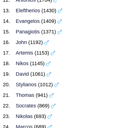
Antonios
(1704)
Eleftherios
(1430)
Evangelos
(1409)
Panagiotis
(1371)
John
(1192)
Artemis
(1153)
Nikos
(1145)
David
(1061)
Stylianos
(1012)
Thomas
(941)
Socrates
(869)
Nikolas
(693)
Marcos
(689)