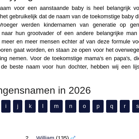
am voor een aanstaande baby is heel belangrijk v
 het gebruikelijk dat de naam van de toekomstige baby d
Vroeger werden kindernamen van generatie op gene
 naar hun grootvader of een andere belangrijke man
 meer en meer mensen echter af van deze formule vo
boren gaat worden, en staan ze open voor het overweg
sing nemen. Voor de toekomstige mama's en papa's, di
n de beste naam voor hun dochter, hebben wij een lij
ongensnamen in 2026
i
j
k
l
m
n
o
p
q
r
s
William
(135)