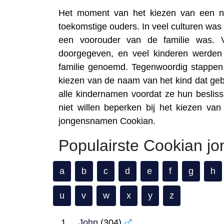
Het moment van het kiezen van een na
toekomstige ouders. In veel culturen was
een voorouder van de familie was. 
doorgegeven, en veel kinderen werden
familie genoemd. Tegenwoordig stappen
kiezen van de naam van het kind dat ge
alle kindernamen voordat ze hun beslis
niet willen beperken bij het kiezen va
jongensnamen Cookian.
Populairste Cookian j
a
b
c
d
e
f
g
h
u
v
w
x
y
z
John
(304)