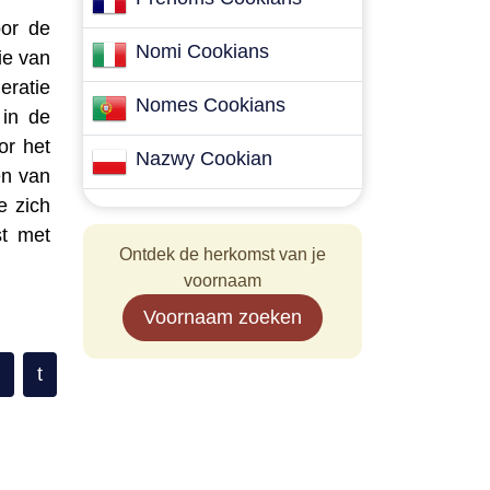
oor de
Nomi Cookians
ie van
ratie
Nomes Cookians
 in de
or het
Nazwy Cookian
en van
e zich
st met
Ontdek de herkomst van je
voornaam
Voornaam zoeken
t