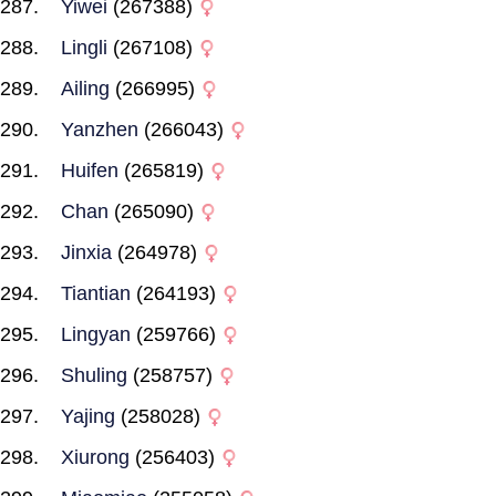
Yiwei
(267388)
Lingli
(267108)
Ailing
(266995)
Yanzhen
(266043)
Huifen
(265819)
Chan
(265090)
Jinxia
(264978)
Tiantian
(264193)
Lingyan
(259766)
Shuling
(258757)
Yajing
(258028)
Xiurong
(256403)