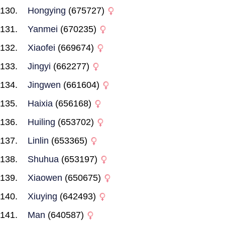
Hongying
(675727)
Yanmei
(670235)
Xiaofei
(669674)
Jingyi
(662277)
Jingwen
(661604)
Haixia
(656168)
Huiling
(653702)
Linlin
(653365)
Shuhua
(653197)
Xiaowen
(650675)
Xiuying
(642493)
Man
(640587)