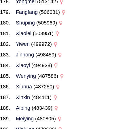
Yongmei
(513142)
Fangfang
(506081)
Shuping
(505969)
Xiaolei
(503951)
Yiwen
(499972)
Jinhong
(498459)
Xiaoyi
(494928)
Wenying
(487586)
Xiuhua
(487250)
Xinxin
(484111)
Aiping
(483439)
Meiying
(480805)