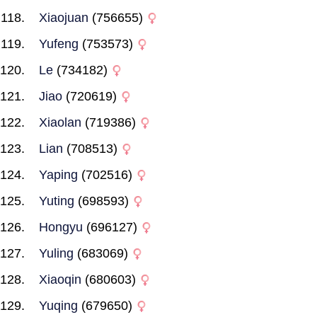
Xiaojuan
(756655)
Yufeng
(753573)
Le
(734182)
Jiao
(720619)
Xiaolan
(719386)
Lian
(708513)
Yaping
(702516)
Yuting
(698593)
Hongyu
(696127)
Yuling
(683069)
Xiaoqin
(680603)
Yuqing
(679650)