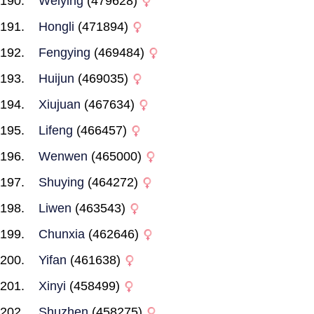
Weiying
(479628)
Hongli
(471894)
Fengying
(469484)
Huijun
(469035)
Xiujuan
(467634)
Lifeng
(466457)
Wenwen
(465000)
Shuying
(464272)
Liwen
(463543)
Chunxia
(462646)
Yifan
(461638)
Xinyi
(458499)
Shuzhen
(458275)