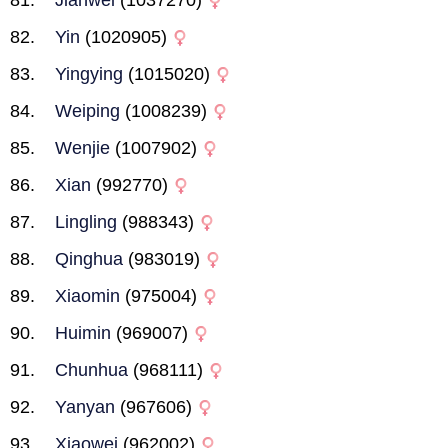
Jianwei
(1037270)
Yin
(1020905)
Yingying
(1015020)
Weiping
(1008239)
Wenjie
(1007902)
Xian
(992770)
Lingling
(988343)
Qinghua
(983019)
Xiaomin
(975004)
Huimin
(969007)
Chunhua
(968111)
Yanyan
(967606)
Xiaowei
(962002)