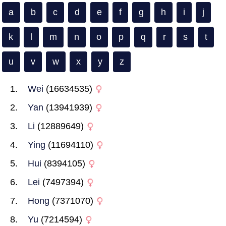
a
b
c
d
e
f
g
h
i
j
k
l
m
n
o
p
q
r
s
t
u
v
w
x
y
z
Wei
(16634535)
Yan
(13941939)
Li
(12889649)
Ying
(11694110)
Hui
(8394105)
Lei
(7497394)
Hong
(7371070)
Yu
(7214594)