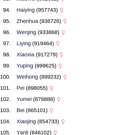
Haiying
(957743)
Zhenhua
(936726)
Wenjing
(933868)
Liying
(919464)
Xiaoxia
(917279)
Yuping
(899625)
Weihong
(899232)
Pei
(898055)
Yumei
(878888)
Bei
(865101)
Xiaojing
(854733)
Yanli
(846102)