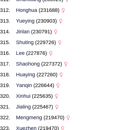
Honghua
(231688)
Yueying
(230903)
Jinlan
(230791)
Shuting
(229726)
Lee
(227876)
Shaohong
(227372)
Huaying
(227260)
Yanqin
(226644)
Xinhui
(225635)
Jialing
(225467)
Mengmeng
(219470)
Xuezhen
(219470)