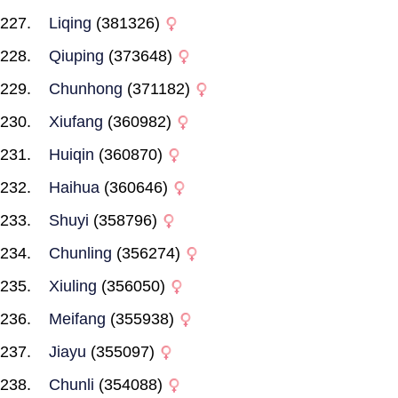
Liqing
(381326)
Qiuping
(373648)
Chunhong
(371182)
Xiufang
(360982)
Huiqin
(360870)
Haihua
(360646)
Shuyi
(358796)
Chunling
(356274)
Xiuling
(356050)
Meifang
(355938)
Jiayu
(355097)
Chunli
(354088)