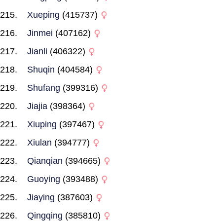
Xueping
(415737)
Jinmei
(407162)
Jianli
(406322)
Shuqin
(404584)
Shufang
(399316)
Jiajia
(398364)
Xiuping
(397467)
Xiulan
(394777)
Qianqian
(394665)
Guoying
(393488)
Jiaying
(387603)
Qingqing
(385810)