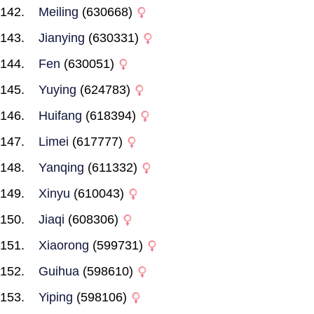
Meiling
(630668)
Jianying
(630331)
Fen
(630051)
Yuying
(624783)
Huifang
(618394)
Limei
(617777)
Yanqing
(611332)
Xinyu
(610043)
Jiaqi
(608306)
Xiaorong
(599731)
Guihua
(598610)
Yiping
(598106)