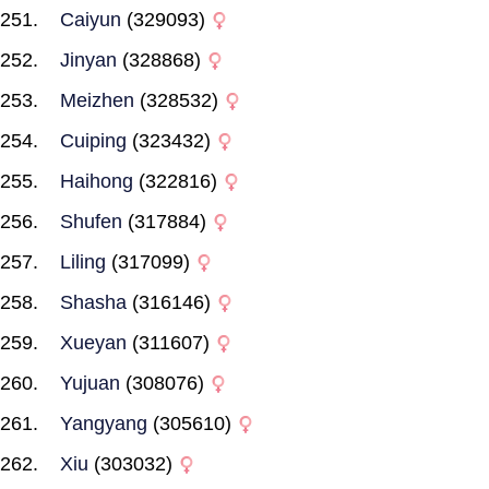
Caiyun
(329093)
Jinyan
(328868)
Meizhen
(328532)
Cuiping
(323432)
Haihong
(322816)
Shufen
(317884)
Liling
(317099)
Shasha
(316146)
Xueyan
(311607)
Yujuan
(308076)
Yangyang
(305610)
Xiu
(303032)