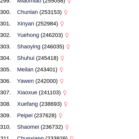
Miaomiao
(255058)
Chunlan
(253153)
Xinyan
(252984)
Yuehong
(246203)
Shaoying
(246035)
Shuhui
(245418)
Meilan
(243401)
Yawen
(242000)
Xiaoxue
(241103)
Xuefang
(238693)
Peipei
(237628)
Shaomei
(236732)
Chunxiang
(233929)