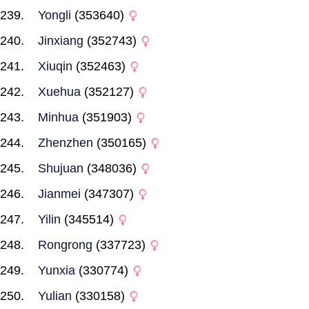
Yongli
(353640)
Jinxiang
(352743)
Xiuqin
(352463)
Xuehua
(352127)
Minhua
(351903)
Zhenzhen
(350165)
Shujuan
(348036)
Jianmei
(347307)
Yilin
(345514)
Rongrong
(337723)
Yunxia
(330774)
Yulian
(330158)