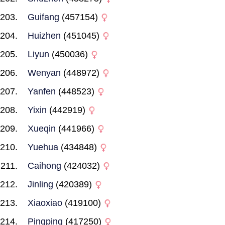
Guifang
(457154)
Huizhen
(451045)
Liyun
(450036)
Wenyan
(448972)
Yanfen
(448523)
Yixin
(442919)
Xueqin
(441966)
Yuehua
(434848)
Caihong
(424032)
Jinling
(420389)
Xiaoxiao
(419100)
Pingping
(417250)