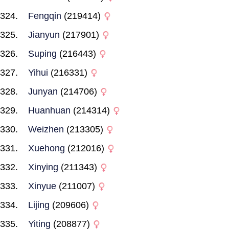
Fengqin
(219414)
Jianyun
(217901)
Suping
(216443)
Yihui
(216331)
Junyan
(214706)
Huanhuan
(214314)
Weizhen
(213305)
Xuehong
(212016)
Xinying
(211343)
Xinyue
(211007)
Lijing
(209606)
Yiting
(208877)