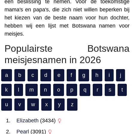
een beslissing te nemen. Voor de toekomstige
mama's en papa's, die zich niet willen beperken bij
het kiezen van de beste naam voor hun dochter,
hebben wij een lijst met Botswana namen voor
meisjes.
Populairste Botswana
meisjesnamen in 2026
a
b
c
d
e
f
g
h
i
j
k
l
m
n
o
p
q
r
s
t
u
v
w
x
y
z
Elizabeth
(3434)
Pearl
(3091)