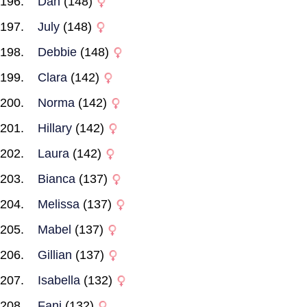
Dan
(148)
July
(148)
Debbie
(148)
Clara
(142)
Norma
(142)
Hillary
(142)
Laura
(142)
Bianca
(137)
Melissa
(137)
Mabel
(137)
Gillian
(137)
Isabella
(132)
Fani
(132)