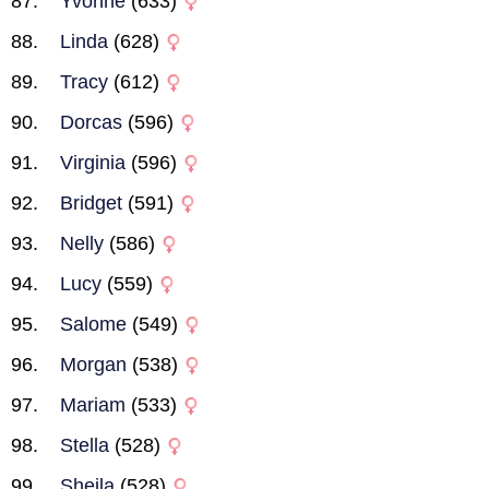
Yvonne
(633)
Linda
(628)
Tracy
(612)
Dorcas
(596)
Virginia
(596)
Bridget
(591)
Nelly
(586)
Lucy
(559)
Salome
(549)
Morgan
(538)
Mariam
(533)
Stella
(528)
Sheila
(528)