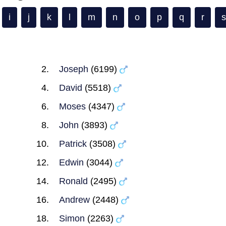
i
j
k
l
m
n
o
p
q
r
s
Joseph
(6199)
David
(5518)
Moses
(4347)
John
(3893)
Patrick
(3508)
Edwin
(3044)
Ronald
(2495)
Andrew
(2448)
Simon
(2263)