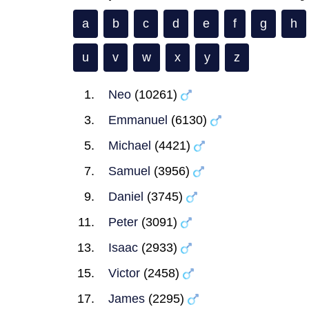
a
b
c
d
e
f
g
h
u
v
w
x
y
z
Neo
(10261)
Emmanuel
(6130)
Michael
(4421)
Samuel
(3956)
Daniel
(3745)
Peter
(3091)
Isaac
(2933)
Victor
(2458)
James
(2295)