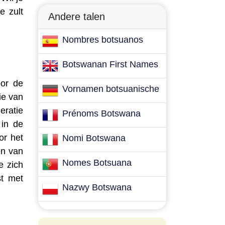
e zult
Andere talen
Nombres botsuanos
Botswanan First Names
oor de
Vornamen botsuanische
ie van
ratie
Prénoms Botswana
 in de
or het
Nomi Botswana
en van
Nomes Botsuana
e zich
st met
Nazwy Botswana