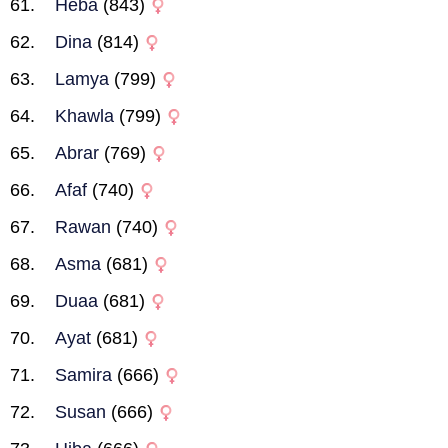
Heba
(843)
Dina
(814)
Lamya
(799)
Khawla
(799)
Abrar
(769)
Afaf
(740)
Rawan
(740)
Asma
(681)
Duaa
(681)
Ayat
(681)
Samira
(666)
Susan
(666)