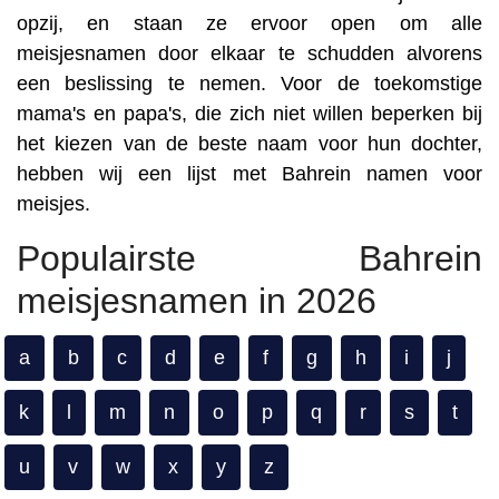
opzij, en staan ze ervoor open om alle
meisjesnamen door elkaar te schudden alvorens
een beslissing te nemen. Voor de toekomstige
mama's en papa's, die zich niet willen beperken bij
het kiezen van de beste naam voor hun dochter,
hebben wij een lijst met Bahrein namen voor
meisjes.
Populairste Bahrein
meisjesnamen in 2026
a
b
c
d
e
f
g
h
i
j
k
l
m
n
o
p
q
r
s
t
u
v
w
x
y
z